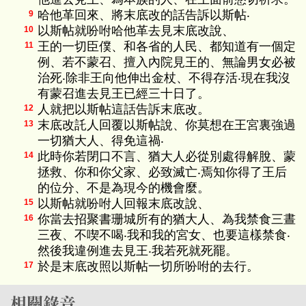
哈他革回來、將末底改的話告訴以斯帖‧
9
以斯帖就吩咐哈他革去見末底改說、
10
王的一切臣僕、和各省的人民、都知道有一個定
11
例、若不蒙召、擅入內院見王的、無論男女必被
治死‧除非王向他伸出金杖、不得存活‧現在我沒
有蒙召進去見王已經三十日了。
人就把以斯帖這話告訴末底改。
12
末底改託人回覆以斯帖說、你莫想在王宮裏強過
13
一切猶大人、得免這禍‧
此時你若閉口不言、猶大人必從別處得解脫、蒙
14
拯救、你和你父家、必致滅亡‧焉知你得了王后
的位分、不是為現今的機會麼。
以斯帖就吩咐人回報末底改說、
15
你當去招聚書珊城所有的猶大人、為我禁食三晝
16
三夜、不喫不喝‧我和我的宮女、也要這樣禁食‧
然後我違例進去見王‧我若死就死罷。
於是末底改照以斯帖一切所吩咐的去行。
17