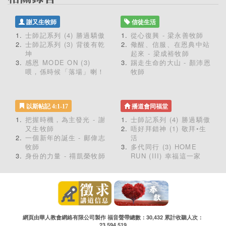
謝又生牧師
信徒生活
士師記系列 (4) 勝過驕傲
從心復興 - 梁永善牧師
士師記系列 (3) 背後有乾
儆醒、信服、在恩典中站
坤
起來 - 梁成裕牧師
感恩 MODE ON (3)
踢走生命的大山 - 顏沛恩
喂，係時候「落場」喇！
牧師
以斯帖記 4:1-17
播道會同福堂
把握時機，為主發光 - 謝
士師記系列 (4) 勝過驕傲
又生牧師
唔好拜錯神 (1) 敬拜•生
一個新年的誕生 - 鄺偉志
活
牧師
多代同行 (3) HOME
身份的力量 - 禤凱榮牧師
RUN (III) 幸福這一家
網頁由華人教會網絡有限公司製作 福音聲帶總數：30,432 累計收聽人次：
23,594,519