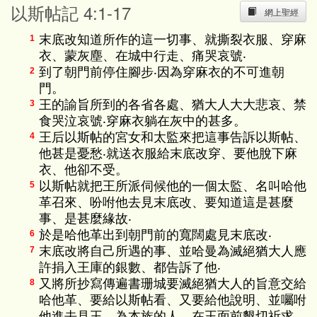
以斯帖記 4:1-17
網上聖經
末底改知道所作的這一切事、就撕裂衣服、穿麻
1
衣、蒙灰塵、在城中行走、痛哭哀號‧
到了朝門前停住腳步‧因為穿麻衣的不可進朝
2
門。
王的諭旨所到的各省各處、猶大人大大悲哀、禁
3
食哭泣哀號‧穿麻衣躺在灰中的甚多。
王后以斯帖的宮女和太監來把這事告訴以斯帖、
4
他甚是憂愁‧就送衣服給末底改穿、要他脫下麻
衣、他卻不受。
以斯帖就把王所派伺候他的一個太監、名叫哈他
5
革召來、吩咐他去見末底改、要知道這是甚麼
事、是甚麼緣故‧
於是哈他革出到朝門前的寬闊處見末底改‧
6
末底改將自己所遇的事、並哈曼為滅絕猶大人應
7
許捐入王庫的銀數、都告訴了他‧
又將所抄寫傳遍書珊城要滅絕猶大人的旨意交給
8
哈他革、要給以斯帖看、又要給他說明、並囑咐
他進去見王、為本族的人、在王面前懇切祈求。