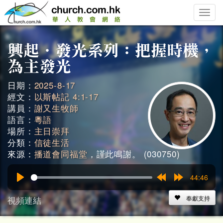
Toggle
naviga
日期：
2025-8-17
經文：
以斯帖記 4:1-17
講員：
謝又生牧師
語言：
粵語
場所：
主日崇拜
分類：
信徒生活
來源：
播道會同福堂
，謹此鳴謝。 (030750)
44:46
Play
Rewind
Forward
15s
15s
視頻連結
奉獻支持