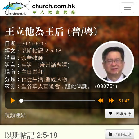
Toggle
naviga
日期：
2025-8-17
經文：
以斯帖記 2:5-18
講員：
余華牧師
語言：
華語
（
廣州話翻譯
）
場所：
主日崇拜
分類：
信徒生活,聖經人物
來源：
聖谷華人宣道會
，謹此鳴謝。 (030751)
51:47
Play
Rewind
Forward
15s
15s
視頻連結
奉獻支持
以斯帖記 2:5-18
網上聖經