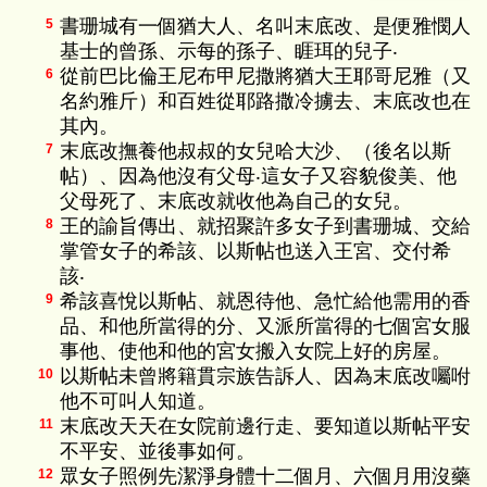
書珊城有一個猶大人、名叫末底改、是便雅憫人
5
基士的曾孫、示每的孫子、睚珥的兒子‧
從前巴比倫王尼布甲尼撒將猶大王耶哥尼雅（又
6
名約雅斤）和百姓從耶路撒冷擄去、末底改也在
其內。
末底改撫養他叔叔的女兒哈大沙、（後名以斯
7
帖）、因為他沒有父母‧這女子又容貌俊美、他
父母死了、末底改就收他為自己的女兒。
王的諭旨傳出、就招聚許多女子到書珊城、交給
8
掌管女子的希該、以斯帖也送入王宮、交付希
該‧
希該喜悅以斯帖、就恩待他、急忙給他需用的香
9
品、和他所當得的分、又派所當得的七個宮女服
事他、使他和他的宮女搬入女院上好的房屋。
以斯帖未曾將籍貫宗族告訴人、因為末底改囑咐
10
他不可叫人知道。
末底改天天在女院前邊行走、要知道以斯帖平安
11
不平安、並後事如何。
眾女子照例先潔淨身體十二個月、六個月用沒藥
12