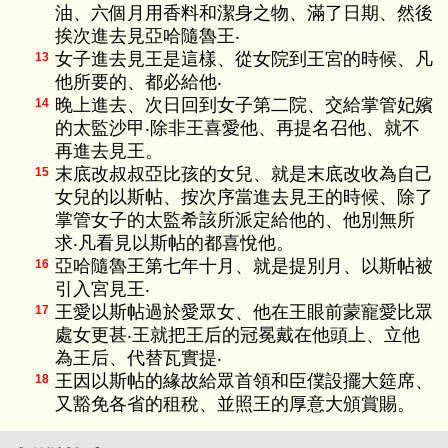
油、六個月用香料和潔身之物、滿了日期、然後
挨次進去見亞哈隨魯王‧
女子進去見王是這樣、從女院到王宮的時候、凡
13
他所要的、都必給他‧
晚上進去、次日回到女子第二院、交給掌管妃嬪
14
的太監沙甲‧除非王喜愛他、再提名召他、就不
再進去見王。
末底改叔叔亞比孩的女兒、就是末底改收為自己
15
女兒的以斯帖、按次序當進去見王的時候、除了
掌管女子的太監希該所派定給他的、他別無所
求‧凡看見以斯帖的都喜悅他。
亞哈隨魯王第七年十月、就是提別月、以斯帖被
16
引入宮見王‧
王愛以斯帖過於愛眾女、他在王眼前蒙寵愛比眾
17
處女更甚‧王就把王后的冠冕戴在他頭上、立他
為王后、代替瓦實提‧
王因以斯帖的緣故給眾首領和臣僕設擺大筵席、
18
又豁免各省的租稅、並照王的厚意大頒賞賜。