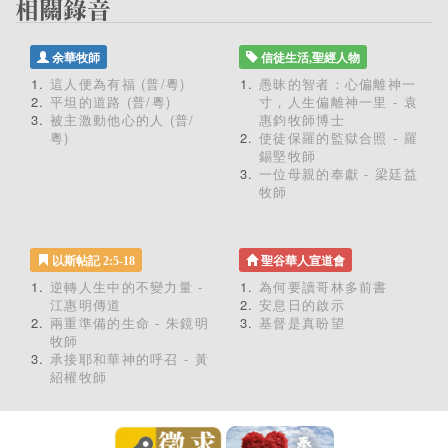
余華牧師
信徒生活,聖經人物
這人便為有福 (普/粵)
愚昧的智者：心偏離神一
平坦的道路 (普/粵)
寸，人生偏離神一里 - 袁
被主激動他心的人 (普/
惠鈞牧師博士
粵)
使徒保羅的監獄合照 - 羅
錫堅牧師
一位母親的奉獻 - 梁廷益
牧師
以斯帖記 2:5-18
聖谷華人宣道會
逆轉人生中的不變力量 -
為何要讀哥林多前書
江惠明傳道
安息日的啟示
兩重準備的生命 - 朱鏡明
基督是真盼望
牧師
承接耶和華神的呼召 - 黃
紹權牧師