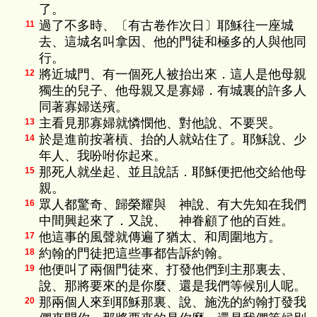
了。
過了不多時、〔有古卷作次日〕耶穌往一座城
11
去、這城名叫拿因、他的門徒和極多的人與他同
行。
將近城門、有一個死人被抬出來．這人是他母親
12
獨生的兒子、他母親又是寡婦．有城裏的許多人
同著寡婦送殯。
主看見那寡婦就憐憫他、對他說、不要哭。
13
於是進前按著槓、抬的人就站住了。耶穌說、少
14
年人、我吩咐你起來。
那死人就坐起、並且說話．耶穌便把他交給他母
15
親。
眾人都驚奇、歸榮耀與 神說、有大先知在我們
16
中間興起來了．又說、 神眷顧了他的百姓。
他這事的風聲就傳遍了猶太、和周圍地方。
17
約翰的門徒把這些事都告訴約翰。
18
他便叫了兩個門徒來、打發他們到主那裏去、
19
說、那將要來的是你麼、還是我們等候別人呢。
那兩個人來到耶穌那裏、說、施洗的約翰打發我
20