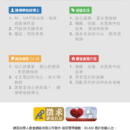
陳傳華牧師博士
信徒生活
AI、UAP與末世：僥倖
從心復興 - 梁永善牧師
或挺身昂首
儆醒、信服、在恩典中站
門徒的天國使命
起來 - 梁成裕牧師
撒該：尋回真我
踢走生命的大山 - 顏沛恩
牧師
路加福音 7:1-35
播道會雅斤堂
信心的重要、愛心的寶貴
儆醒、信服、在恩典中站
- 李思聰牧師
起來
令王驚訝的信心 - 俞大鳴
享安息日的操練
牧師
混亂世代的信仰生命攻略
甚麼是信心的祈禱？ - 陳
傳華牧師博士
網頁由華人教會網絡有限公司製作 福音聲帶總數：30,432 累計收聽人次：