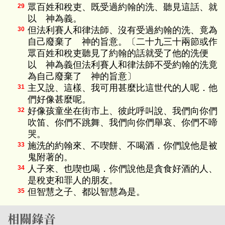
眾百姓和稅吏、既受過約翰的洗、聽見這話、就
29
以 神為義。
但法利賽人和律法師、沒有受過約翰的洗、竟為
30
自己廢棄了 神的旨意。〔二十九三十兩節或作
眾百姓和稅吏聽見了約翰的話就受了他的洗便
以 神為義但法利賽人和律法師不受約翰的洗竟
為自己廢棄了 神的旨意〕
主又說、這樣、我可用甚麼比這世代的人呢．他
31
們好像甚麼呢。
好像孩童坐在街市上、彼此呼叫說、我們向你們
32
吹笛、你們不跳舞、我們向你們舉哀、你們不啼
哭。
施洗的約翰來、不喫餅、不喝酒．你們說他是被
33
鬼附著的。
人子來、也喫也喝．你們說他是貪食好酒的人、
34
是稅吏和罪人的朋友。
但智慧之子、都以智慧為是。
35