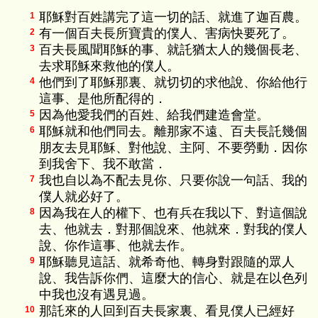
耶穌對百姓講完了這一切的話、就進了迦百農。
1
有一個百夫長所寶貴的僕人、害病快要死了。
2
百夫長風聞耶穌的事、就託猶太人的幾個長老、
3
去求耶穌來救他的僕人。
他們到了耶穌那裏、就切切的求他說、你給他行
4
這事、是他所配得的．
因為他愛我們的百姓、給我們建造會堂。
5
耶穌就和他們同去。離那家不遠、百夫長託幾個
6
朋友去見耶穌、對他說、主阿、不要勞動．因你
到我舍下、我不敢當．
我也自以為不配去見你、只要你說一句話、我的
7
僕人就必好了。
因為我在人的權下、也有兵在我以下、對這個說
8
去、他就去．對那個說來、他就來．對我的僕人
說、你作這事、他就去作。
耶穌聽見這話、就希奇他、轉身對跟隨的眾人
9
說、我告訴你們、這麼大的信心、就是在以色列
中我也沒有遇見過。
那託來的人回到百夫長家裏、看見僕人已經好
10