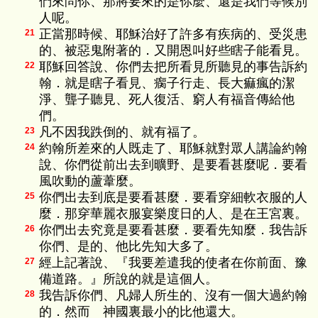
們來問你、那將要來的是你麼、還是我們等候別
人呢。
正當那時候、耶穌治好了許多有疾病的、受災患
21
的、被惡鬼附著的．又開恩叫好些瞎子能看見。
耶穌回答說、你們去把所看見所聽見的事告訴約
22
翰．就是瞎子看見、瘸子行走、長大痲瘋的潔
淨、聾子聽見、死人復活、窮人有福音傳給他
們。
凡不因我跌倒的、就有福了。
23
約翰所差來的人既走了、耶穌就對眾人講論約翰
24
說、你們從前出去到曠野、是要看甚麼呢．要看
風吹動的蘆葦麼。
你們出去到底是要看甚麼．要看穿細軟衣服的人
25
麼．那穿華麗衣服宴樂度日的人、是在王宮裏。
你們出去究竟是要看甚麼．要看先知麼．我告訴
26
你們、是的、他比先知大多了。
經上記著說、『我要差遣我的使者在你前面、豫
27
備道路。』所說的就是這個人。
我告訴你們、凡婦人所生的、沒有一個大過約翰
28
的．然而 神國裏最小的比他還大。