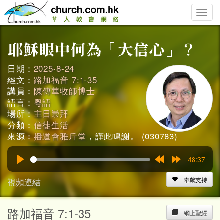
Toggle
naviga
日期：
2025-8-24
經文：
路加福音 7:1-35
講員：
陳傳華牧師博士
語言：
粵語
場所：
主日崇拜
分類：
信徒生活
來源：
播道會雅斤堂
，謹此鳴謝。 (030783)
48:37
Play
Rewind
Forward
15s
15s
視頻連結
奉獻支持
路加福音 7:1-35
網上聖經