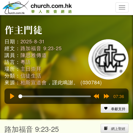
Toggle
naviga
日期：
2025-8-31
經文：
路加福音 9:23-25
講員：
陳思雅傳道
語言：
粵語
場所：
主日崇拜
分類：
信徒生活
來源：
柏斯宣道會
，謹此鳴謝。 (030784)
07:36
Play
Rewind
Forward
15s
15s
奉獻支持
路加福音 9:23-25
網上聖經