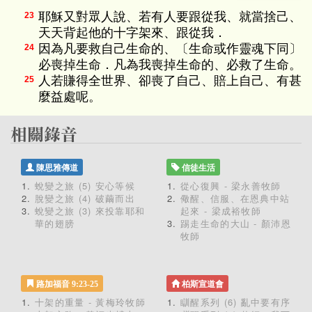
耶穌又對眾人說、若有人要跟從我、就當捨己、
23
天天背起他的十字架來、跟從我．
因為凡要救自己生命的、〔生命或作靈魂下同〕
24
必喪掉生命．凡為我喪掉生命的、必救了生命。
人若賺得全世界、卻喪了自己、賠上自己、有甚
25
麼益處呢。
陳思雅傳道
信徒生活
蛻變之旅 (5) 安心等候
從心復興 - 梁永善牧師
脫變之旅 (4) 破繭而出
儆醒、信服、在恩典中站
蛻變之旅 (3) 來投靠耶和
起來 - 梁成裕牧師
華的翅膀
踢走生命的大山 - 顏沛恩
牧師
路加福音 9:23-25
柏斯宣道會
十架的重量 - 黃梅玲牧師
瞓醒系列 (6) 亂中要有序