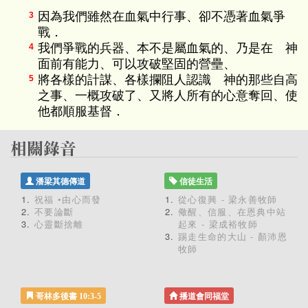
因為我們雖然在血氣中行事、卻不憑著血氣爭
3
戰．
我們爭戰的兵器、本不是屬血氣的、乃是在 神
4
面前有能力、可以攻破堅固的營壘、
將各樣的計謀、各樣攔阻人認識 神的那些自高
5
之事、一概攻破了、又將人所有的心意奪回、使
他都順服基督．
潘梁其德傳道
信徒生活
祝福 •由心而發
從心復興 - 梁永善牧師
不要論斷
儆醒、信服、在恩典中站
心靈斷捨離
起來 - 梁成裕牧師
踢走生命的大山 - 顏沛恩
牧師
哥林多後書 10:3-5
播道會同福堂