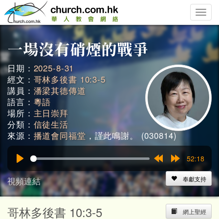
Toggle
naviga
日期：
2025-8-31
經文：
哥林多後書 10:3-5
講員：
潘梁其德傳道
語言：
粵語
場所：
主日崇拜
分類：
信徒生活
來源：
播道會同福堂
，謹此鳴謝。 (030814)
52:18
Play
Rewind
Forward
15s
15s
視頻連結
奉獻支持
哥林多後書 10:3-5
網上聖經