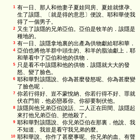
有一日、那人和他妻子夏娃同房、夏娃就懷孕、
1
生了該隱、〔就是得的意思〕便說、耶和華使我
得了一個男子。
又生了該隱的兄弟亞伯。亞伯是牧羊的．該隱是
2
種地的。
有一日、該隱拿地裏的出產為供物獻給耶和華．
3
亞伯也將他羊群中頭生的、和羊的脂油獻上．耶
4
和華看中了亞伯和他的供物．
只是看不中該隱和他的供物．該隱就大大的發
5
怒、變了臉色。
耶和華對該隱說、你為甚麼發怒呢、你為甚麼變
6
了臉色呢．
你若行得好、豈不蒙悅納、你若行得不好、罪就
7
伏在門前．他必戀慕你、你卻要制伏他。
該隱與他兄弟亞伯說話、二人正在田間、該隱起
8
來打他兄弟亞伯、把他殺了。
耶和華對該隱說、你兄弟亞伯在那裏．他說、我
9
不知道、我豈是看守我兄弟的麼。
耶和華說、你作了甚麼事呢、你兄弟的血、有聲
10