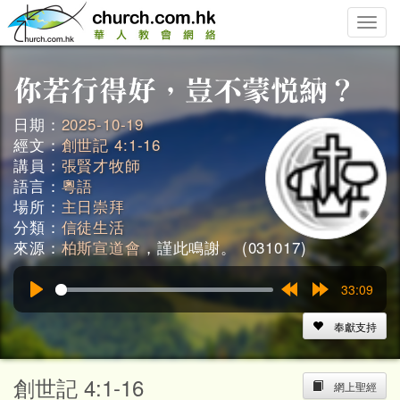
Toggle
naviga
日期：
2025-10-19
經文：
創世記 4:1-16
講員：
張賢才牧師
語言：
粵語
場所：
主日崇拜
分類：
信徒生活
來源：
柏斯宣道會
，謹此鳴謝。 (031017)
33:09
Play
Rewind
Forward
15s
15s
奉獻支持
創世記 4:1-16
網上聖經