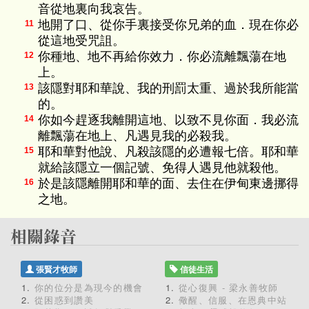
音從地裏向我哀告。
地開了口、從你手裏接受你兄弟的血．現在你必
11
從這地受咒詛。
你種地、地不再給你效力．你必流離飄蕩在地
12
上。
該隱對耶和華說、我的刑罰太重、過於我所能當
13
的。
你如今趕逐我離開這地、以致不見你面．我必流
14
離飄蕩在地上、凡遇見我的必殺我。
耶和華對他說、凡殺該隱的必遭報七倍。耶和華
15
就給該隱立一個記號、免得人遇見他就殺他。
於是該隱離開耶和華的面、去住在伊甸東邊挪得
16
之地。
張賢才牧師
信徒生活
你的位分是為現今的機會
從心復興 - 梁永善牧師
從困惑到讚美
儆醒、信服、在恩典中站