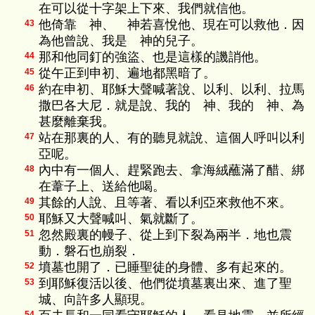
在可以從十字架上下來、我們就信他。
他倚靠 神、 神若喜悅他、現在可以救他．因
43
為他曾說、我是 神的兒子。
那和他同釘的強盜、也是這樣的譏誚他。
44
從午正到申初、遍地都黑暗了。
45
約在申初、耶穌大聲喊著說、以利、以利、拉馬
46
撒巴各大尼．就是說、我的 神、我的 神、為
甚麼離棄我。
站在那裏的人、有的聽見就說、這個人呼叫以利
47
亞呢。
內中有一個人、趕緊跑去、拿海絨蘸滿了醋、綁
48
在葦子上、送給他喝。
其餘的人說、且等著、看以利亞來救他不來。
49
耶穌又大聲喊叫、氣就斷了。
50
忽然殿裏的幔子、從上到下裂為兩半．地也震
51
動．磐石也崩裂．
墳墓也開了．已睡聖徒的身體、多有起來的。
52
到耶穌復活以後、他們從墳墓裏出來、進了聖
53
城、向許多人顯現。
54