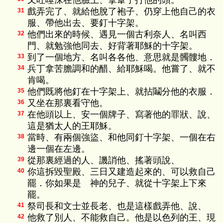
又吐唾沫在他臉上、拿葦子打他的頭。
戲弄完了、就給他脫了袍子、仍穿上他自己的衣
31
服、帶他出去、要釘十字架。
他們出來的時候、遇見一個古利奈人、名叫西
32
門、就勉強他同去、好背著耶穌的十字架。
到了一個地方、名叫各各他、意思就是髑髏地．
33
兵丁拿苦膽調和的醋、給耶穌喝。他嘗了、就不
34
肯喝。
他們既將他釘在十字架上、就拈鬮分他的衣服．
35
又坐在那裏看守他。
36
在他頭以上、安一個牌子、寫著他的罪狀、說、
37
這是猶太人的王耶穌。
當時、有兩個強盜、和他同釘十字架、一個在右
38
邊一個在左邊。
從那裏經過的人、譏誚他、搖著頭說、
39
你這拆毀聖殿、三日又建造起來的、可以救自己
40
罷．你如果是 神的兒子、就從十字架上下來
罷。
祭司長和文士並長老、也是這樣戲弄他、說、
41
他救了別人、不能救自己。他是以色列的王、現
42