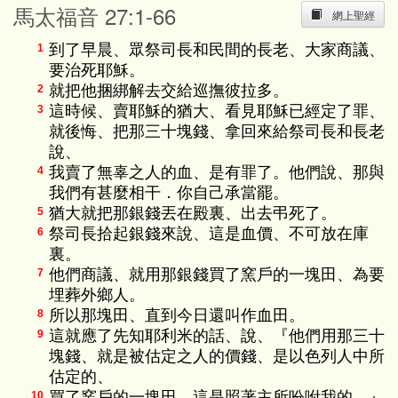
馬太福音 27:1-66
網上聖經
到了早晨、眾祭司長和民間的長老、大家商議、
1
要治死耶穌。
就把他捆綁解去交給巡撫彼拉多。
2
這時候、賣耶穌的猶大、看見耶穌已經定了罪、
3
就後悔、把那三十塊錢、拿回來給祭司長和長老
說、
我賣了無辜之人的血、是有罪了。他們說、那與
4
我們有甚麼相干．你自己承當罷。
猶大就把那銀錢丟在殿裏、出去弔死了。
5
祭司長拾起銀錢來說、這是血價、不可放在庫
6
裏。
他們商議、就用那銀錢買了窯戶的一塊田、為要
7
埋葬外鄉人。
所以那塊田、直到今日還叫作血田。
8
這就應了先知耶利米的話、說、『他們用那三十
9
塊錢、就是被估定之人的價錢、是以色列人中所
估定的、
買了窯戶的一塊田．這是照著主所吩咐我的。』
10