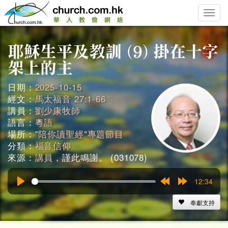
Toggle
naviga
日期：
2025-10-15
經文：
馬太福音 27:1-66
講員：
劉少康牧師
語言：
粵語
場所：
"陪你讀聖經"專題節目
分類：
福音信仰
來源：
講員
，謹此鳴謝。 (031078)
12:34
Play
Rewind
Forward
15s
15s
奉獻支持