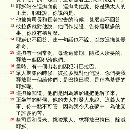
耶穌站在巡撫面前、巡撫問他說、你是猶太人的
11
王麼。耶穌說、你說的是。
他被祭司長和長老控告的時候、甚麼都不回答。
12
彼拉多就對他說、他們作見證、告你這麼多的
13
事、你沒有聽見麼。
耶穌仍不回答、連一句話也不說、以致巡撫甚覺
14
希奇。
巡撫有一個常例、每逢這節期、隨眾人所要的、
15
釋放一個囚犯給他們。
當時、有一個出名的囚犯叫巴拉巴。
16
眾人聚集的時候、彼拉多就對他們說、你們要我
17
釋放那一個給你們．是巴拉巴呢、是稱為基督的
耶穌呢。
巡撫原知道、他們是因為嫉妒纔把他解了來。
18
正坐堂的時候、他的夫人打發人來說、這義人的
19
事、你一點不可管．因為我今天在夢中、為他受
了許多的苦。
祭司長和長老、挑唆眾人、求釋放巴拉巴、除滅
20
耶穌。