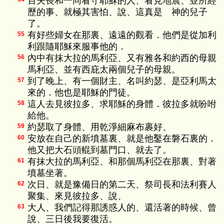
百夫長和一同看守耶穌的人、看見地震、並所經
歷的事、就極其害怕、說、這真是 神的兒子
了。
有好些婦女在那裏、遠遠的觀看．他們是從加利
55
利跟隨耶穌來服事他的．
內中有抹大拉的馬利亞、又有雅各和約西的母親
56
馬利亞、並有西庇太兩個兒子的母親。
到了晚上、有一個財主、名叫約瑟、是亞利馬太
57
來的．他也是耶穌的門徒。
這人去見彼拉多、求耶穌的身體．彼拉多就吩咐
58
給他。
約瑟取了身體、用乾淨細麻布裹好、
59
安放在自己的新墳墓裏、就是他鑿在磐石裏的．
60
他又把大石頭輥到墓門口、就去了。
有抹大拉的馬利亞、和那個馬利亞在那裏、對著
61
墳墓坐著。
次日、就是豫備日的第二天、祭司長和法利賽人
62
聚集、來見彼拉多、說、
大人、我們記得那誘惑人的、還活著的時候、曾
63
說、三日後我要復活。