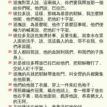
巡撫對眾人說、這兩個人、你們要我釋放那一個
21
給你們呢。他們說、巴拉巴。
彼拉多說、這樣、那稱為基督的耶穌、我怎麼辦
22
他呢．他們都說、把他釘十字架。
巡撫說、為甚麼呢、他作了甚麼惡事呢。他們便
23
極力的喊著說、把他釘十字架。
彼拉多見說也無濟於事、反要生亂、就拿水在眾
24
人面前洗手、說、流這義人的血、罪不在我、你
們承當罷。
眾人都回答說、他的血歸到我們、和我們的子孫
25
身上。
於是彼拉多釋放巴拉巴給他們、把耶穌鞭打了、
26
交給人釘十字架。
巡撫的兵就把耶穌帶進衙門、叫全營的兵都聚集
27
在他那裏。
他們給他脫了衣服、穿上一件朱紅色袍子．
28
用荊棘編作冠冕、戴在他頭上、拿一根葦子放在
29
他右手裏．跪在他面前、戲弄他說、恭喜猶太人
的王阿。
30