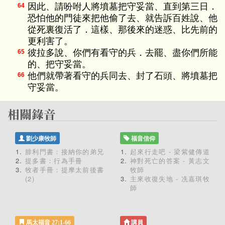
因此、請吩咐人將墳墓把守妥當、直到第三日．
64
恐怕他的門徒來把他偷了去、就告訴百姓說、他
從死裏復活了．這樣、那後來的迷惑、比先前的
更利害了。
彼拉多說、你們有看守的兵．去罷、盡你們所能
65
的、把守妥當。
他們就帶著看守的兵同去、封了石頭、將墳墓把
66
守妥當。
劉少康牧師
福音信仰
腓利門書：接納你的弟兄
起來行走吧 - 梁紫健傳道
提多書：行為手冊
神對死亡的答案 - 黃志文
牧者手冊：提摩太前後書
牧師
(2)
主來收復失地 - 冼嘉琪牧
師
馬太福音 27:1-66
講員