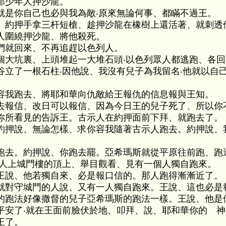
那少年人押沙龍。
就是你自己也必與我為敵‧原來無論何事、都瞞不過王。
。約押手拿三杆短槍、趁押沙龍在橡樹上還活著、就刺透
人圍繞押沙龍、將他殺死。
們就回來、不再追趕以色列人。
個大坑裏、上頭堆起一大堆石頭‧以色列眾人都逃跑、各
谷立了一根石柱‧因他說、我沒有兒子為我留名‧他就以自
容我跑去、將耶和華向仇敵給王報仇的信息報與王知。
去報信、改日可以報信、因為今日王的兒子死了、所以你
你所看見的告訴王。古示人在約押面前下拜、就跑去了。
約押說、無論怎樣、求你容我隨著古示人跑去。約押說、
跑去。約押說、你跑去罷。亞希瑪斯就從平原往前跑、跑
的人上城門樓的頂上、舉目觀看、見有一個人獨自跑來。
王說、他若獨自來、必是報口信的。那人跑得漸漸近了。
就對守城門的人說、又有一人獨自跑來。王說、這也必是
的跑法好像撒督的兒子亞希瑪斯的跑法一樣。王說、他是
平安了‧就在王面前臉伏於地、叩拜、說、耶和華你的 
王了。