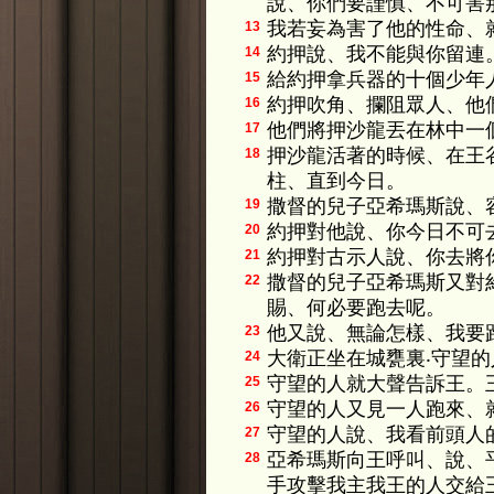
說、你們要謹慎、不可害
我若妄為害了他的性命、
13
約押說、我不能與你留連
14
給約押拿兵器的十個少年
15
約押吹角、攔阻眾人、他
16
他們將押沙龍丟在林中一
17
押沙龍活著的時候、在王
18
柱、直到今日。
撒督的兒子亞希瑪斯說、
19
約押對他說、你今日不可
20
約押對古示人說、你去將
21
撒督的兒子亞希瑪斯又對
22
賜、何必要跑去呢。
他又說、無論怎樣、我要
23
大衛正坐在城甕裏‧守望
24
守望的人就大聲告訴王。
25
守望的人又見一人跑來、
26
守望的人說、我看前頭人
27
亞希瑪斯向王呼叫、說、
28
手攻擊我主我王的人交給