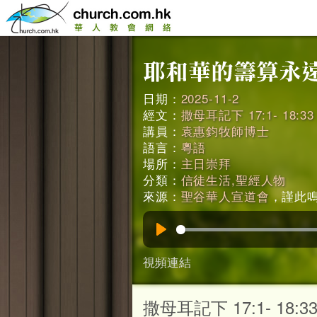
日期：
2025-11-2
經文：
撒母耳記下 17:1- 18:33
講員：
袁惠鈞牧師博士
語言：
粵語
場所：
主日崇拜
分類：
信徒生活,聖經人物
來源：
聖谷華人宣道會
，謹此鳴謝
Play
視頻連結
撒母耳記下 17:1- 18:3