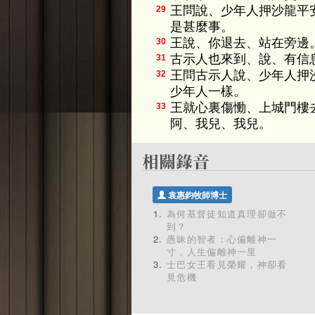
王問說、少年人押沙龍平
29
是甚麼事。
王說、你退去、站在旁邊
30
古示人也來到、說、有信
31
王問古示人說、少年人押
32
少年人一樣。
王就心裏傷慟、上城門樓
33
阿、我兒、我兒。
袁惠鈞牧師博士
為何基督徒知道真理卻做不
到？
愚昧的智者：心偏離神一
寸，人生偏離神一里
士巴女王看見榮耀，神卻看
見危機