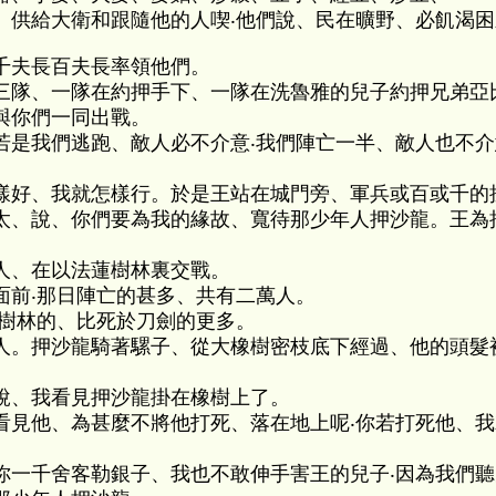
、供給大衛和跟隨他的人喫‧他們說、民在曠野、必飢渴困
千夫長百夫長率領他們。
三隊、一隊在約押手下、一隊在洗魯雅的兒子約押兄弟亞
與你們一同出戰。
若是我們逃跑、敵人必不介意‧我們陣亡一半、敵人也不介
。
樣好、我就怎樣行。於是王站在城門旁、軍兵或百或千的
太、說、你們要為我的緣故、寬待那少年人押沙龍。王為
人、在以法蓮樹林裏交戰。
面前‧那日陣亡的甚多、共有二萬人。
於樹林的、比死於刀劍的更多。
人。押沙龍騎著騾子、從大橡樹密枝底下經過、他的頭髮
說、我看見押沙龍掛在橡樹上了。
看見他、為甚麼不將他打死、落在地上呢‧你若打死他、
你一千舍客勒銀子、我也不敢伸手害王的兒子‧因為我們