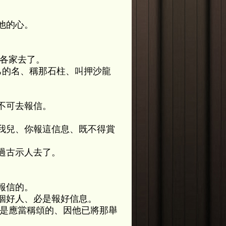
他的心。
回各家去了。
己的名、稱那石柱、叫押沙龍
不可去報信。
我兒、你報這信息、既不得賞
過古示人去了。
報信的。
個好人、必是報好信息。
神是應當稱頌的、因他已將那舉