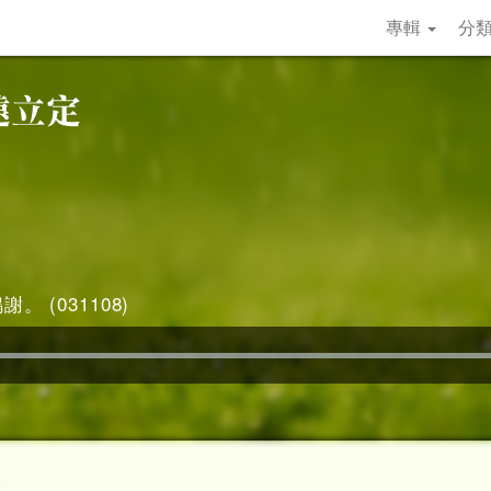
專輯
分
。 (031108)
3