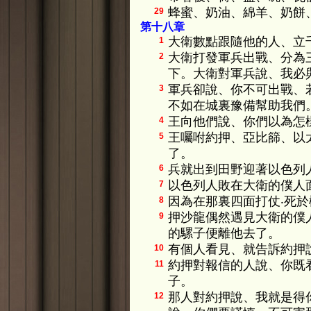
蜂蜜、奶油、綿羊、奶餅
29
第十八章
大衛數點跟隨他的人、立
1
大衛打發軍兵出戰、分為
2
下。大衛對軍兵說、我必
軍兵卻說、你不可出戰、
3
不如在城裏豫備幫助我們
王向他們說、你們以為怎
4
王囑咐約押、亞比篩、以
5
了。
兵就出到田野迎著以色列
6
以色列人敗在大衛的僕人
7
因為在那裏四面打仗‧死
8
押沙龍偶然遇見大衛的僕
9
的騾子便離他去了。
有個人看見、就告訴約押
10
約押對報信的人說、你既
11
子。
那人對約押說、我就是得
12