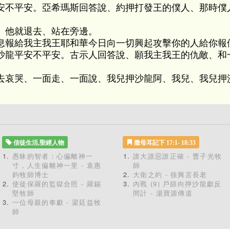
安不平安。亞希瑪斯回答說、約押打發王的僕人、那時僕
。他就退去、站在旁邊。
息報給我主我王耶和華今日向一切興起攻擊你的人給你報
沙龍平安不平安。古示人回答說、願我主我王的仇敵、和
去哀哭、一面走、一面說、我兒押沙龍阿、我兒、我兒押沙
信徒生活,聖經人物
撒母耳記下 17:1- 18:33
愚昧的智者：心偏離神一
誰大誰惡誰正確 - 曹子光牧
寸，人生偏離神一里 - 袁惠
師
鈞牧師博士
大衛之約 - 徐興言長老
使徒保羅的監獄合照 - 羅錫
內戰 (9) 戶篩向押沙龍獻反
堅牧師
間計 - 湯寶源傳道
一位母親的奉獻 - 梁廷益牧
師