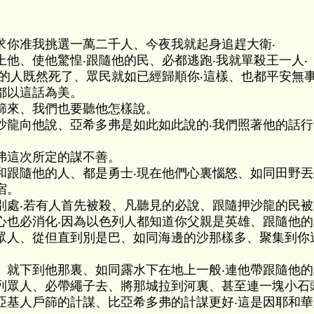
求你准我挑選一萬二千人、今夜我就起身追趕大衛‧
他、使他驚惶‧跟隨他的民、必都逃跑‧我就單殺王一人‧
找的人既然死了、眾民就如已經歸順你‧這樣、也都平安無
都以這話為美。
篩來、我們也要聽他怎樣說。
沙龍向他說、亞希多弗是如此如此說的‧我們照著他的話
弗這次所定的謀不善。
和跟隨他的人、都是勇士‧現在他們心裏惱怒、如同田野丟
宿。
別處‧若有人首先被殺、凡聽見的必說、跟隨押沙龍的民被
心也必消化‧因為以色列人都知道你父親是英雄、跟隨他
眾人、從但直到別是巴、如同海邊的沙那樣多、聚集到你
、就下到他那裏、如同露水下在地上一般‧連他帶跟隨他
列眾人、必帶繩子去、將那城拉到河裏、甚至連一塊小石
亞基人戶篩的計謀、比亞希多弗的計謀更好‧這是因耶和