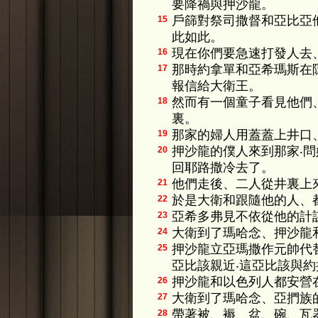
要降禍與押沙龍。
戶篩對祭司撒督和亞比亞
15
此如此。
現在你們要急速打發人去
16
那時約拿單和亞希瑪斯在
17
報信給大衛王。
然而有一個童子看見他們
18
裏。
那家的婦人用蓋蓋上井口
19
押沙龍的僕人來到那家‧
20
回耶路撒冷去了。
他們走後、二人從井裏上
21
於是大衛和跟隨他的人、
22
亞希多弗見不依從他的計
23
大衛到了瑪哈念、押沙龍
24
押沙龍立亞瑪撒作元帥代
25
亞比該親近‧這亞比該與
押沙龍和以色列人都安營
26
大衛到了瑪哈念、亞捫族
27
帶著被、褥、盆、碗、瓦
28