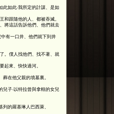
如此如此‧我所定的計謀、是如
得王和跟隨他的人、都被吞滅。
來、將這話告訴他們、他們就去
院中有一口井、他們就下到井
河了。僕人找他們、找不著、就
務要起來、快快過河。
、葬在他父親的墳墓裏。
的兒子‧以特拉曾與拿轄的女兒
基列的羅基琳人巴西萊、