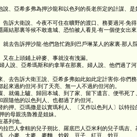
他說、亞希多弗為押沙龍和以色列的長老所定的計謀、是
、告訴大衛說、今夜不可住在曠野的渡口、務要過河‧免
隱羅結那裏等候不敢進城、恐怕被人看見‧有一個使女出
、就去告訴押沙龍‧他們急忙跑到巴戶琳某人的家裏‧那人
、又在上頭鋪上碎麥、事就沒有洩漏。
問婦人說、亞希瑪斯和約拿單在那裏。婦人說、他們過了
來、去告訴大衛王說、亞希多弗如此如此定計害你‧你們
都起來過約但河‧到了天亮、無一人不過約但河的。
謀、就備上驢、歸回本城、到了家、留下遺言、便弔死了
和跟隨他的以色列人、也都過了約但河。
替約押。亞瑪撒是以實瑪利人、〔又作以色列人〕以特拉
約押的母親洗魯雅是姐妹。
在基列地。
的拉巴人拿轄的兒子朔比、羅底巴人亞米利的兒子瑪吉、
器、小麥、大麥、麥麵、炒穀、豆子、紅豆、炒豆、