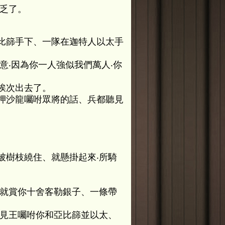
乏了。
比篩手下、一隊在迦特人以太手
意‧因為你一人強似我們萬人‧你
挨次出去了。
押沙龍囑咐眾將的話、兵都聽見
被樹枝繞住、就懸掛起來‧所騎
我就賞你十舍客勒銀子、一條帶
聽見王囑咐你和亞比篩並以太、