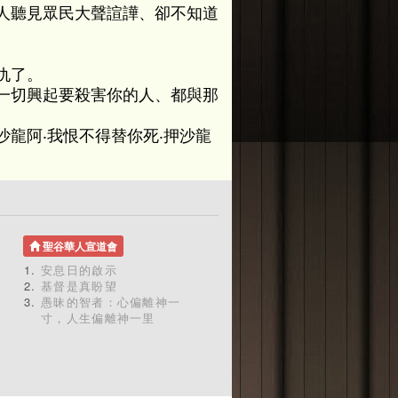
人聽見眾民大聲諠譁、卻不知道
仇了。
一切興起要殺害你的人、都與那
龍阿‧我恨不得替你死‧押沙龍
聖谷華人宣道會
安息日的啟示
基督是真盼望
愚昧的智者：心偏離神一
寸，人生偏離神一里