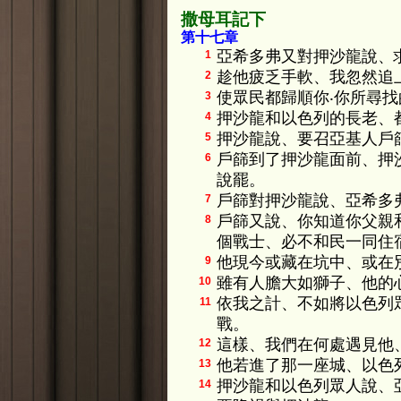
撒母耳記下
第十七章
亞希多弗又對押沙龍說、
1
趁他疲乏手軟、我忽然追上
2
使眾民都歸順你‧你所尋
3
押沙龍和以色列的長老、
4
押沙龍說、要召亞基人戶
5
戶篩到了押沙龍面前、押
6
說罷。
戶篩對押沙龍說、亞希多
7
戶篩又說、你知道你父親
8
個戰士、必不和民一同住
他現今或藏在坑中、或在
9
雖有人膽大如獅子、他的
10
依我之計、不如將以色列
11
戰。
這樣、我們在何處遇見他
12
他若進了那一座城、以色
13
押沙龍和以色列眾人說、
14