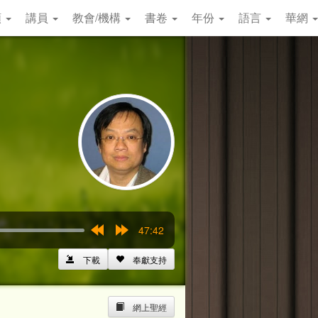
類
講員
教會/機構
書卷
年份
語言
華網
47:42
Rewind
Forward
15s
15s
下載
奉獻支持
網上聖經