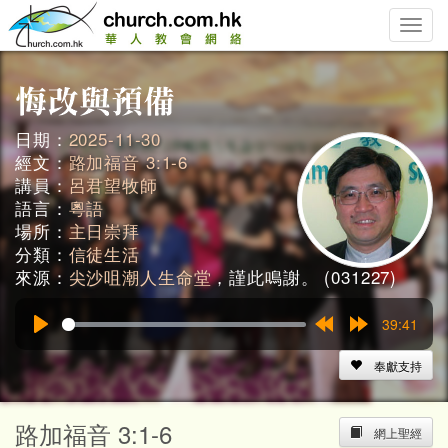
Toggle
naviga
日期：
2025-11-30
經文：
路加福音 3:1-6
講員：
呂君望牧師
語言：
粵語
場所：
主日崇拜
分類：
信徒生活
來源：
尖沙咀潮人生命堂
，謹此鳴謝。 (031227)
39:41
Play
Rewind
Forward
15s
15s
奉獻支持
路加福音 3:1-6
網上聖經