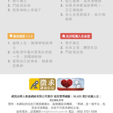
勢不兩立
從心復興 - 梁永善牧師
門徒當自強
你看見神要做新事嗎？ -
投靠神的人有福了
王正傑牧師
全心全意跟隨主 - 俞大鳴
牧師
路加福音 3:1-6
尖沙咀潮人生命堂
破障人生 - 陳傳華牧師博
勢不兩立
士
生命之道，團契生活
在盼望中邁向更美好的新
門徒當自強
一天 - 高國雄牧師
善用自己的角色 - 林家棋
宣教師
網頁由華人教會網絡有限公司製作 福音聲帶總數：30,420 累計收聽人次：
23,584,315
聲明：本網站的信息只獲授權播出，版權屬提供機構。「華網」是一個平台，包
容各宗派觀點，但並不代表本網站立場。
如有查詢，請電郵到
info@church.com.hk
電話：(852) 5721 0338