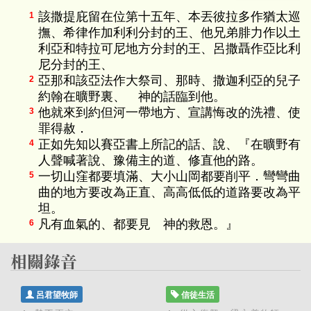
該撒提庇留在位第十五年、本丟彼拉多作猶太巡
1
撫、希律作加利利分封的王、他兄弟腓力作以土
利亞和特拉可尼地方分封的王、呂撒聶作亞比利
尼分封的王、
亞那和該亞法作大祭司、那時、撒迦利亞的兒子
2
約翰在曠野裏、 神的話臨到他。
他就來到約但河一帶地方、宣講悔改的洗禮、使
3
罪得赦．
正如先知以賽亞書上所記的話、說、『在曠野有
4
人聲喊著說、豫備主的道、修直他的路。
一切山窪都要填滿、大小山岡都要削平．彎彎曲
5
曲的地方要改為正直、高高低低的道路要改為平
坦。
凡有血氣的、都要見 神的救恩。』
6
呂君望牧師
信徒生活