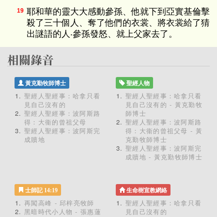
耶和華的靈大大感動參孫、他就下到亞實基倫擊
19
殺了三十個人、奪了他們的衣裳、將衣裳給了猜
出謎語的人‧參孫發怒、就上父家去了。
黃克勤牧師博士
聖經人物
聖經人聖經事：哈拿只看
聖經人聖經事：哈拿只看
見自己沒有的
見自己沒有的 - 黃克勤牧
聖經人聖經事：波阿斯路
師博士
得：大衞的曾祖父母
聖經人聖經事：波阿斯路
聖經人聖經事：波阿斯完
得：大衞的曾祖父母 - 黃
成贖地
克勤牧師博士
聖經人聖經事：波阿斯完
成贖地 - 黃克勤牧師博士
士師記 14:19
生命樹宣教網絡
再闖高峰 - 邱梓亮牧師
聖經人聖經事：哈拿只看
黑暗時代小人物 - 張惠蓮
見自己沒有的