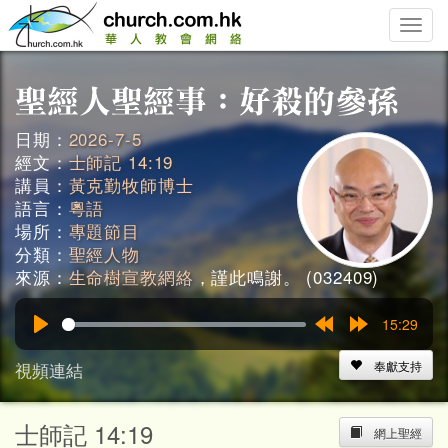
Toggle
naviga
日期：
2026-7-5
經文：
士師記 14:19
講員：
黃克勤牧師博士
語言：
粵語
場所：
專題節目
分類：
聖經人物
來源：
生命樹宣教網絡
，謹此鳴謝。 (032409)
15:29
Play
Rewind
Forward
15s
15s
視頻連結
奉獻支持
士師記 14:19
網上聖經