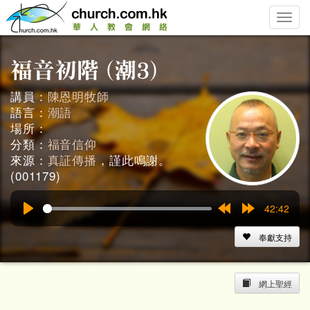
Toggle
naviga
講員：
陳恩明牧師
語言：
潮語
場所：
分類：
福音信仰
來源：
真証傳播
，謹此鳴謝。
(001179)
42:42
Play
Rewind
Forward
15s
15s
奉獻支持
網上聖經