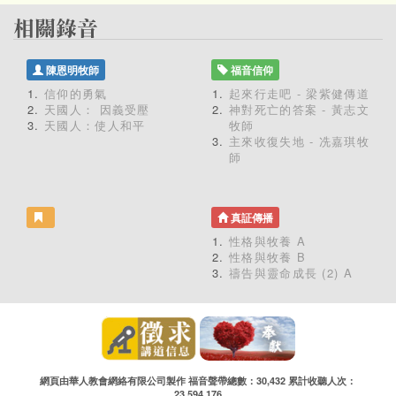
陳恩明牧師
福音信仰
信仰的勇氣
起來行走吧 - 梁紫健傳道
天國人： 因義受壓
神對死亡的答案 - 黃志文
天國人：使人和平
牧師
主來收復失地 - 冼嘉琪牧
師
真証傳播
性格與牧養 A
性格與牧養 B
禱告與靈命成長 (2) A
網頁由華人教會網絡有限公司製作 福音聲帶總數：30,432 累計收聽人次：
23,594,176