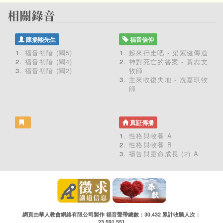
陳揚熙先生
福音信仰
福音初階 (閩5)
起來行走吧 - 梁紫健傳道
福音初階 (閩4)
神對死亡的答案 - 黃志文
福音初階 (閩2)
牧師
主來收復失地 - 冼嘉琪牧
師
真証傳播
性格與牧養 A
性格與牧養 B
禱告與靈命成長 (2) A
網頁由華人教會網絡有限公司製作 福音聲帶總數：30,432 累計收聽人次：
23,591,551