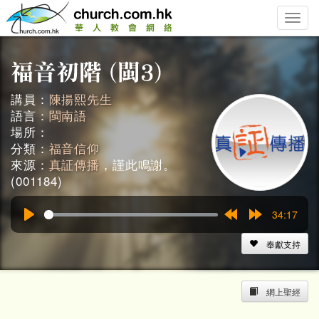
Toggle
naviga
講員：
陳揚熙先生
語言：
閩南語
場所：
分類：
福音信仰
來源：
真証傳播
，謹此鳴謝。
(001184)
34:17
Play
Rewind
Forward
15s
15s
奉獻支持
網上聖經