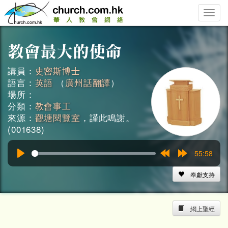
Toggle
naviga
講員：
史密斯博士
語言：
英語
（
廣州話翻譯
）
場所：
分類：
教會事工
來源：
觀塘閱覽室
，謹此鳴謝。
(001638)
55:58
Play
Rewind
Forward
15s
15s
奉獻支持
網上聖經