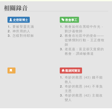
史密斯博士
教會事工
要被聖靈充滿
教會如何在黑暗中作光 -
神所用的人
劉沙崙牧師
怎樣對待耶穌
教會在社區中的使命——
從憐憫到行動 - 王正傑牧
師
老底嘉：富足卻又貧窮的
教會 - 譚綺敏傳道
觀塘閱覽室
奇妙的救恩 (43) 錢不能
救人
奇妙的救恩 (44) 不辜負
主恩
奇妙的救恩 (42) 主能改
變人