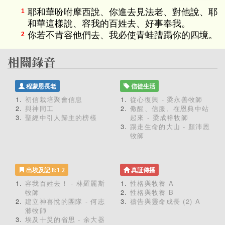
耶和華吩咐摩西說、你進去見法老、對他說、耶
1
和華這樣說、容我的百姓去、好事奉我。
你若不肯容他們去、我必使青蛙蹧蹋你的四境。
2
程蒙恩長老
信徒生活
初信栽培聚會信息
從心復興 - 梁永善牧師
與神同工
儆醒、信服、在恩典中站
聖經中引人歸主的榜樣
起來 - 梁成裕牧師
踢走生命的大山 - 顏沛恩
牧師
出埃及記 8:1-2
真証傳播
容我百姓去！ - 林羅麗斯
性格與牧養 A
牧師
性格與牧養 B
建立神喜悅的團隊 - 何志
禱告與靈命成長 (2) A
滌牧師
埃及十災的省思 - 余大器