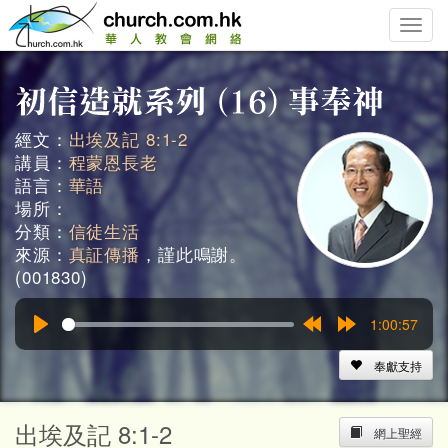
Toggle
naviga
經文：
出埃及記 8:1-2
講員：
程蒙恩長老
語言：
華語
場所：
分類：
信徒生活
來源：
真証傳播
，謹此鳴謝。
(001830)
1:00:57
Play
Rewind
Forward
15s
15s
奉獻支持
出埃及記 8:1-2
網上聖經