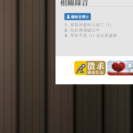
楊牧谷博士
當我所愛的人病了 (1)
站在商場破口中
荒年不荒 (1) 走出黑森林