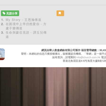
見證分享
My Story - 王恩瀚傳道
在困境中上帝仍然愛你 - 方
盧子樂傳道
生命與蒙召見證 - 譚玉兒傳
道
網頁由華人教會網絡有限公司製作 福音聲帶總數：30,432 累
聲明：本網站的信息只獲授權播出，版權屬提供機構。「華網」是一個平
如有查詢，請電郵到
info@church.com.hk
電話：
香港北角屈臣道4-6号海景大廈B座12樓