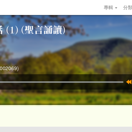
專輯
分
02069)
R
1