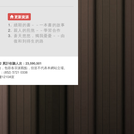
更新資源
續期的書－－一本書的故事
親人的煎熬－－學習合作
蒼天悠悠，獨我憂憂－－由
復和到得生的路
計收聽人次：23,590,501
台，包容各宗派觀點，但並不代表本網站立場。
(852) 5721 0338
1210A室