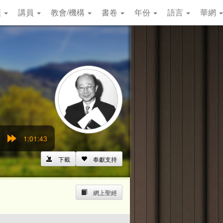
類
講員
教會/機構
書卷
年份
語言
華網
1:01:43
ewind
Forward
5s
15s
下載
奉獻支持
網上聖經