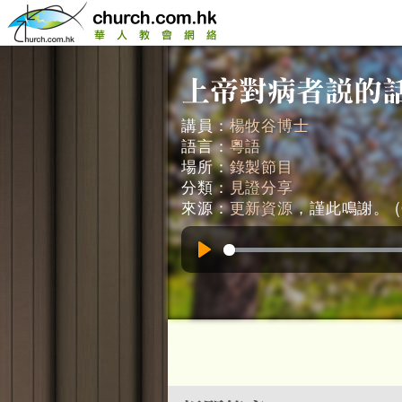
講員：
楊牧谷博士
語言：
粵語
場所：
錄製節目
分類：
見證分享
來源：
更新資源
，謹此鳴謝。 (0
Play