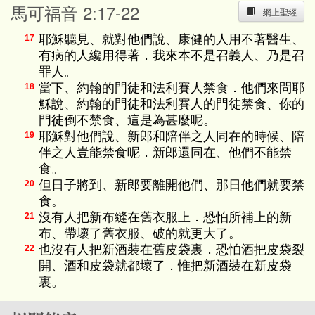
馬可福音 2:17-22
網上聖經
耶穌聽見、就對他們說、康健的人用不著醫生、
17
有病的人纔用得著．我來本不是召義人、乃是召
罪人。
當下、約翰的門徒和法利賽人禁食．他們來問耶
18
穌說、約翰的門徒和法利賽人的門徒禁食、你的
門徒倒不禁食、這是為甚麼呢。
耶穌對他們說、新郎和陪伴之人同在的時候、陪
19
伴之人豈能禁食呢．新郎還同在、他們不能禁
食。
但日子將到、新郎要離開他們、那日他們就要禁
20
食。
沒有人把新布縫在舊衣服上．恐怕所補上的新
21
布、帶壞了舊衣服、破的就更大了。
也沒有人把新酒裝在舊皮袋裏．恐怕酒把皮袋裂
22
開、酒和皮袋就都壞了．惟把新酒裝在新皮袋
裏。