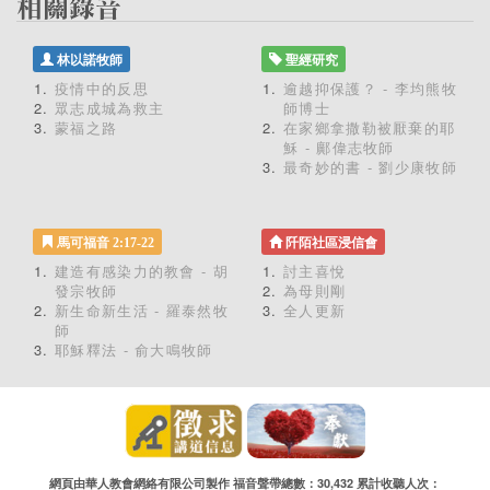
林以諾牧師
聖經研究
疫情中的反思
逾越抑保護？ - 李均熊牧
眾志成城為救主
師博士
蒙福之路
在家鄉拿撒勒被厭棄的耶
穌 - 鄺偉志牧師
最奇妙的書 - 劉少康牧師
馬可福音 2:17-22
阡陌社區浸信會
建造有感染力的教會 - 胡
討主喜悅
發宗牧師
為母則剛
新生命新生活 - 羅泰然牧
全人更新
師
耶穌釋法 - 俞大鳴牧師
網頁由華人教會網絡有限公司製作 福音聲帶總數：30,432 累計收聽人次：