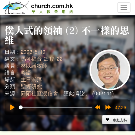
Toggle
naviga
日期：
2003-5-10
經文：
馬可福音 2:17-22
講員：
林以諾牧師
語言：
粵語
場所：
主日崇拜
分類：
聖經研究
來源：
阡陌社區浸信會
，謹此鳴謝。 (002141)
47:29
Play
Rewind
Forward
15s
15s
奉獻支持