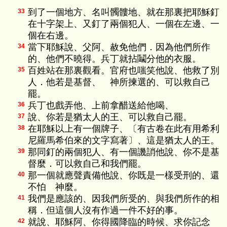
到了一個地方、名叫髑髏地、就在那裏把耶穌釘
33
在十字架上、又釘了兩個犯人、一個在左邊、一
個在右邊。
當下耶穌說、父阿、赦免他們．因為他們所作
34
的、他們不曉得。兵丁就拈鬮分他的衣服。
百姓站在那裏觀看。官府也嗤笑他說、他救了別
35
人．他若是基督、 神所揀選的、可以救自己
罷。
兵丁也戲弄他、上前拿醋送給他喝、
36
說、你若是猶太人的王、可以救自己罷。
37
在耶穌以上有一個牌子、〔有古卷在此有用希利
38
尼羅馬希伯來的文字寫著〕、這是猶太人的王。
那同釘的兩個犯人、有一個譏誚他說、你不是基
39
督麼．可以救自己和我們罷。
那一個就應聲責備他說、你既是一樣受刑的、還
40
不怕 神麼。
我們是應該的、因我們所受的、與我們所作的相
41
稱．但這個人沒有作過一件不好的事。
就說、耶穌阿、你得國降臨的時候、求你記念
42