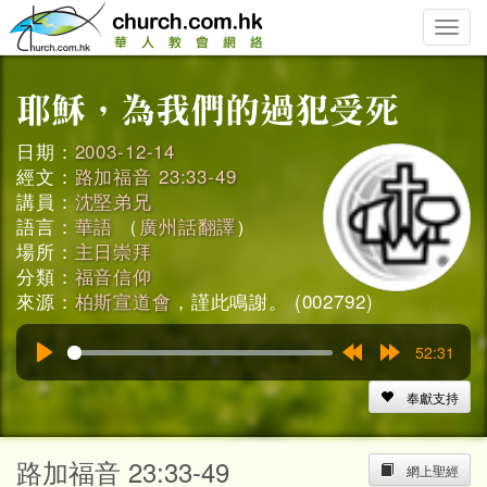
Toggle
naviga
日期：
2003-12-14
經文：
路加福音 23:33-49
講員：
沈堅弟兄
語言：
華語
（
廣州話翻譯
）
場所：
主日崇拜
分類：
福音信仰
來源：
柏斯宣道會
，謹此鳴謝。 (002792)
52:31
Play
Rewind
Forward
15s
15s
奉獻支持
路加福音 23:33-49
網上聖經