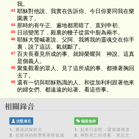
我。
耶穌對他說、我實在告訴你、今日你要同我在樂
43
園裏了。
那時約有午正、遍地都黑暗了、直到申初、
44
日頭變黑了．殿裏的幔子從當中裂為兩半。
45
耶穌大聲喊著說、父阿、我將我的靈魂交在你手
46
裏．說了這話、氣就斷了。
百夫長看見所成的事、就歸榮耀與 神說、這真
47
是個義人。
聚集觀看的眾人、見了這所成的事、都捶著胸回
48
去了。
還有一切與耶穌熟識的人、和從加利利跟著他來
49
的婦女們、都遠遠的站著、看這些事。
沈堅弟兄
福音信仰
勝過試探的主
起來行走吧 - 梁紫健傳道
從彼得的經歷看基督徒成
神對死亡的答案 - 黃志文