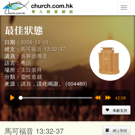
Toggle
naviga
日期：
2006-12-10
經文：
馬可福音 13:32-37
講員：
吳磐德傳道
語言：
粵語
場所：
主日崇拜
分類：
靈性造就
來源：
講員
，謹此鳴謝。 (004480)
42:08
Play
Rewind
Forward
15s
15s
奉獻支持
馬可福音 13:32-37
網上聖經