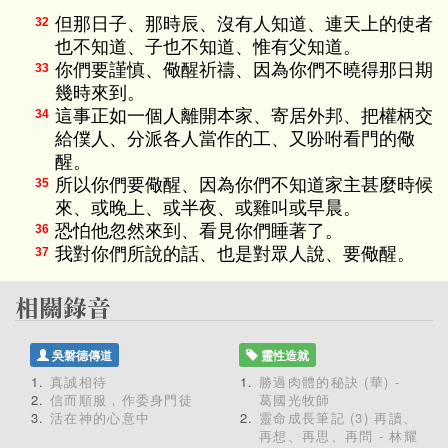
但那日子、那時辰、沒有人知道、連天上的使者
32
也不知道、子也不知道、惟有父知道。
你們要謹慎、儆醒祈禱、因為你們不曉得那日期
33
幾時來到。
這事正如一個人離開本家、寄居外邦、把權柄交
34
給僕人、分派各人當作的工、又吩咐看門的儆
醒。
所以你們要儆醒、因為你們不知道家主甚麼時候
35
來、或晚上、或半夜、或雞叫或早晨。
恐怕他忽然來到、看見你們睡著了。
36
我對你們所說的話、也是對眾人說、要儆醒。
37
吳磐德傳道
靈性造就
真誠相待
勝過肉體的秘訣 (華) -
信而順服，作委身門徒
葛國光牧師
活在神的心意中
靈命成長筆記 (3) 再讀、
再想、再思、再問 - 林耀