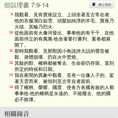
但以理書 7:9-14
網上聖經
我觀看、見有寶座設立、上頭坐著亙古常在者、
9
他的衣服潔白如雪、頭髮如純淨的羊毛、寶座乃
火燄、其輪乃烈火‧
從他面前有火像河發出、事奉他的有千千、在他
10
面前侍立的有萬萬‧他坐著要行審判、案卷都展
開了。
那時我觀看、見那獸因小角說誇大話的聲音被
11
殺、身體損壞、扔在火中焚燒。
其餘的獸、權柄都被奪去、生命卻仍存留、直到
12
所定的時候和日期。
我在夜間的異象中觀看、見有一位像人子的、駕
13
著天雲而來、被領到亙古常在者面前、
得了權柄、榮耀、國度、使各方各國各族的人都
14
事奉他‧他的權柄是永遠的、不能廢去、他的國
必不敗壞。