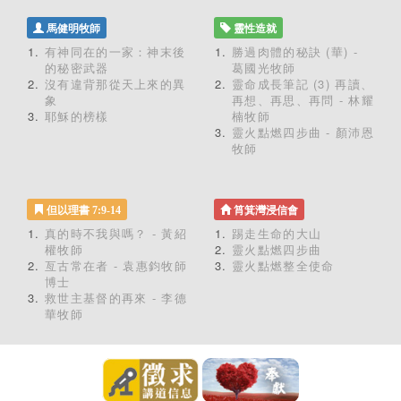
馬健明牧師
靈性造就
有神同在的一家：神末後
勝過肉體的秘訣 (華) -
的秘密武器
葛國光牧師
沒有違背那從天上來的異
靈命成長筆記 (3) 再讀、
象
再想、再思、再問 - 林耀
耶穌的榜樣
楠牧師
靈火點燃四步曲 - 顏沛恩
牧師
但以理書 7:9-14
筲箕灣浸信會
真的時不我與嗎？ - 黃紹
踢走生命的大山
權牧師
靈火點燃四步曲
亙古常在者 - 袁惠鈞牧師
靈火點燃整全使命
博士
救世主基督的再來 - 李德
華牧師