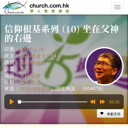
Toggle
naviga
日期：
2007-4-15
經文：
但以理書 7:9-14
講員：
馬健明牧師
語言：
粵語
場所：
主日崇拜
分類：
靈性造就
來源：
筲箕灣浸信會
，謹此鳴謝。 (004676)
35:33
Play
Rewind
Forward
15s
15s
奉獻支持