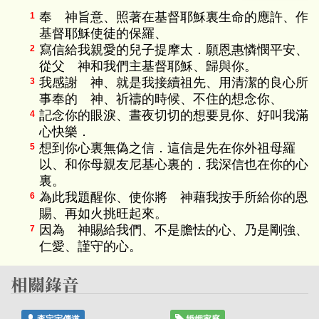
奉 神旨意、照著在基督耶穌裏生命的應許、作
1
基督耶穌使徒的保羅、
寫信給我親愛的兒子提摩太．願恩惠憐憫平安、
2
從父 神和我們主基督耶穌、歸與你。
我感謝 神、就是我接續祖先、用清潔的良心所
3
事奉的 神、祈禱的時候、不住的想念你、
記念你的眼淚、晝夜切切的想要見你、好叫我滿
4
心快樂．
想到你心裏無偽之信．這信是先在你外祖母羅
5
以、和你母親友尼基心裏的．我深信也在你的心
裏。
為此我題醒你、使你將 神藉我按手所給你的恩
6
賜、再如火挑旺起來。
因為 神賜給我們、不是膽怯的心、乃是剛強、
7
仁愛、謹守的心。