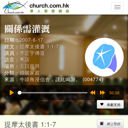
Toggle
naviga
日期：
2007-6-17
經文：
提摩太後書 1:1-7
講員：
李定宇傳道
語言：
粵語
場所：
主日崇拜
分類：
婚姻家庭
來源：
牛頭角浸信會
，謹此鳴謝。 (004774)
30:38
Play
Rewind
Forward
15s
15s
奉獻支持
提摩太後書 1:1-7
網上聖經