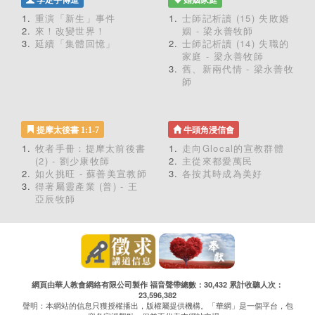
李定宇傳道
婚姻家庭
重演「新生」事件
士師記析讀 (15) 失敗婚
來！改變世界！
姻 - 梁永善牧師
延續「集體回憶」
士師記析讀 (14) 失職的
家庭 - 梁永善牧師
舊、新兩代情 - 梁永善牧
師
提摩太後書 1:1-7
牛頭角浸信會
牧者手冊：提摩太前後書
走向Glocal的宣教群體
(2) - 劉少康牧師
主從來都愛萬民
如火挑旺 - 蘇善美宣教師
各按其時成為美好
得著屬靈產業 (普) - 王
亞辰牧師
網頁由華人教會網絡有限公司製作 福音聲帶總數：30,432 累計收聽人次：
23,596,382
聲明：本網站的信息只獲授權播出，版權屬提供機構。「華網」是一個平台，包