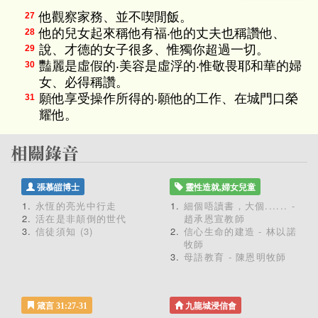
他觀察家務、並不喫閒飯。
27
他的兒女起來稱他有福‧他的丈夫也稱讚他、
28
說、才德的女子很多、惟獨你超過一切。
29
豔麗是虛假的‧美容是虛浮的‧惟敬畏耶和華的婦
30
女、必得稱讚。
願他享受操作所得的‧願他的工作、在城門口榮
31
耀他。
張慕皚博士
靈性造就,婦女兒童
永恆的亮光中行走
細個唔讀書，大個...... -
活在是非顛倒的世代
趙承恩宣教師
信徒須知 (3)
信心生命的建造 - 林以諾
牧師
母語教育 - 陳恩明牧師
箴言 31:27-31
九龍城浸信會