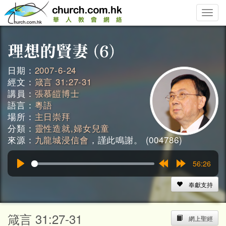
Toggle
naviga
日期：
2007-6-24
經文：
箴言 31:27-31
講員：
張慕皚博士
語言：
粵語
場所：
主日崇拜
分類：
靈性造就,婦女兒童
來源：
九龍城浸信會
，謹此鳴謝。 (004786)
56:26
Play
Rewind
Forward
15s
15s
奉獻支持
箴言 31:27-31
網上聖經