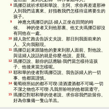
瑪挪亞就祈求耶和華說、主阿、求你再差遣那神
8
人到我們這裏來、好指教我們怎樣待這將要生的
孩子。
神應允瑪挪亞的話‧婦人正坐在田間的時
9
候、 神的使者又到他那裏、他丈夫瑪挪亞卻沒
有同他在一處。
婦人急忙跑去告訴丈夫說、那日到我面前來的
10
人、又向我顯現。
瑪挪亞起來跟隨他的妻來到那人面前、對他說、
11
與這婦人說話的就是你麼‧他說、是我。
瑪挪亞說、願你的話應驗‧我們當怎樣待這孩
12
子、他後來當怎樣呢。
耶和華的使者對瑪挪亞說、我告訴婦人的一切
13
事、他都當謹慎。
葡萄樹所結的都不可喫‧清酒濃酒都不可喝‧一切
14
不潔之物也不可喫‧凡我所吩咐的他都當遵守。
瑪挪亞對耶和華的使者說、求你容我們款留你、
15
好為你豫備一隻山羊羔。