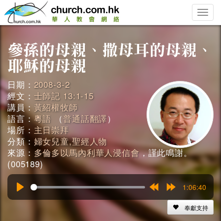
Toggle
naviga
日期：
2008-3-2
經文：
士師記 13:1-15
講員：
黃紹權牧師
語言：
粵語
（
普通話翻譯
）
場所：
主日崇拜
分類：
婦女兒童,聖經人物
來源：
多倫多以馬內利華人浸信會
，謹此鳴謝。
(005189)
1:06:40
Play
Rewind
Forward
15s
15s
奉獻支持