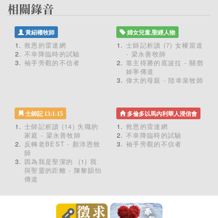
黃紹權牧師
婦女兒童,聖經人物
救恩的雷達網
士師記析讀 (7) 女權當道
不幸降臨時的試驗
- 梁永善牧師
袖手旁觀的不信者
靠主得勝的底波拉 - 關鄧
婥寧傳道
偉大的母親 - 陸幸泉牧師
士師記 13:1-15
多倫多以馬內利華人浸信會
士師記析讀 (14) 失職的
救恩的雷達網
家庭 - 梁永善牧師
不幸降臨時的試驗
反轉老BEST - 顏沛恩牧
袖手旁觀的不信者
師
因為我是聖潔的 (1) 我
與聖靈的距離 - 陳黎韻怡
傳道