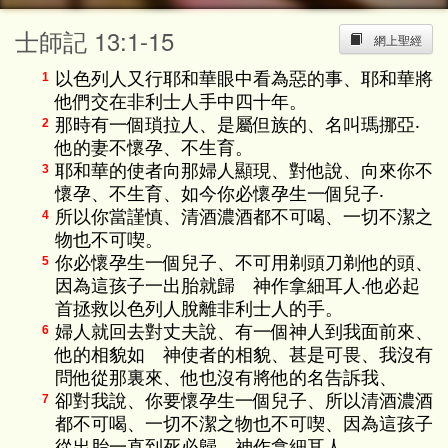
士師記 13:1-15
網上聖經
以色列人又行耶和華眼中看為惡的事、耶和華將
1
他們交在非利士人手中四十年。
那時有一個瑣拉人、是屬但族的、名叫瑪挪亞‧
2
他的妻不懷孕、不生育。
耶和華的使者向那婦人顯現、對他說、向來你不
3
懷孕、不生育、如今你必懷孕生一個兒子‧
所以你當謹慎、清酒濃酒都不可喝、一切不潔之
4
物也不可喫。
你必懷孕生一個兒子、不可用剃頭刀剃他的頭、
5
因為這孩子一出胎就歸 神作拿細耳人‧他必起
首拯救以色列人脫離非利士人的手。
婦人就回去對丈夫說、有一個神人到我面前來、
6
他的相貌如 神使者的相貌、甚是可畏、我沒有
問他從那裏來、他也沒有將他的名告訴我、
卻對我說、你要懷孕生一個兒子、所以清酒濃酒
7
都不可喝、一切不潔之物也不可喫、因為這孩子
從出胎一直到死必歸 神作拿細耳人。