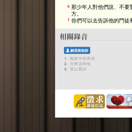
那少年人對他們說、不要
6
方。
你們可以去告訴他的門徒
7
解英崗牧師
風雨中的寧靜
分辨這時候
登山寶訓