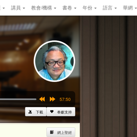
類
講員
教會/機構
書卷
年份
語言
華網
57:50
Rewind
Forward
15s
15s
下載
奉獻支持
網上聖經