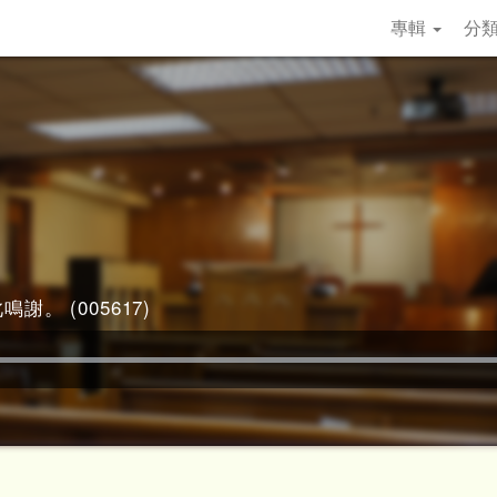
專輯
分
謝。 (005617)