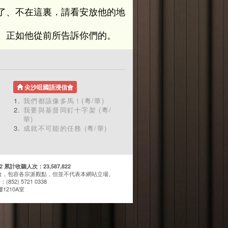
了、不在這裏．請看安放他的地
、正如他從前所告訴你們的。
尖沙咀國語浸信會
我們都該像多馬！(粵/華)
我要與基督同釘十字架 (粵/
華)
成就不可能的任務 (粵/華)
計收聽人次：23,587,822
台，包容各宗派觀點，但並不代表本網站立場。
(852) 5721 0338
1210A室