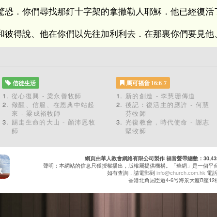
驚恐．你們尋找那釘十字架的拿撒勒人耶穌．他已經復活
和彼得說、他在你們以先往加利利去．在那裏你們要見他
信徒生活
馬可福音 16:6-7
從心復興 - 梁永善牧師
新的創造 - 李慧珊傳道
儆醒、信服、在恩典中站起
後記：復活主的應許 - 何慧
來 - 梁成裕牧師
芬牧師
踢走生命的大山 - 顏沛恩牧
光復教會，時代使命 - 謝志
師
堅牧師
網頁由華人教會網絡有限公司製作 福音聲帶總數：30,432 累
聲明：本網站的信息只獲授權播出，版權屬提供機構。「華網」是一個平
如有查詢，請電郵到
info@church.com.hk
電話：
香港北角屈臣道4-6号海景大廈B座12樓