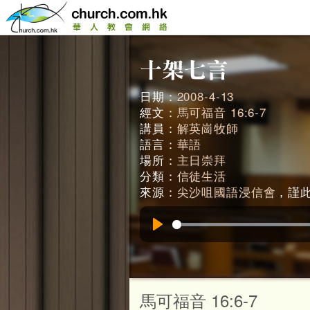
日期：
2008-4-13
經文：
馬可福音 16:6-7
講員：
解英崗牧師
語言：
華語
場所：
主日崇拜
分類：
信徒生活
來源：
尖沙咀國語浸信會
，謹此鳴
Play
馬可福音 16:6-7