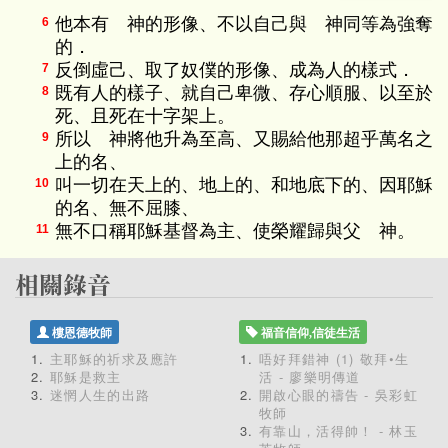
他本有 神的形像、不以自己與 神同等為強奪
6
的．
反倒虛己、取了奴僕的形像、成為人的樣式．
7
既有人的樣子、就自己卑微、存心順服、以至於
8
死、且死在十字架上。
所以 神將他升為至高、又賜給他那超乎萬名之
9
上的名、
叫一切在天上的、地上的、和地底下的、因耶穌
10
的名、無不屈膝、
無不口稱耶穌基督為主、使榮耀歸與父 神。
11
樓恩德牧師
福音信仰,信徒生活
主耶穌的祈求及應許
唔好拜錯神 (1) 敬拜•生
耶穌是救主
活 - 廖樂明傳道
迷惘人生的出路
開啟心眼的禱告 - 吳彩虹
牧師
有靠山，活得帥！ - 林玉