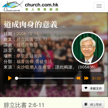
Toggle
naviga
日期：
2008-12-14
經文：
腓立比書 2:6-11
講員：
樓恩德牧師
語言：
粵語
場所：
早堂主日崇拜
分類：
福音信仰,信徒生活
來源：
尖沙咀潮人生命堂
，謹此鳴謝。 (005838)
31:33
Play
Rewind
Forward
15s
15s
奉獻支持
腓立比書 2:6-11
網上聖經