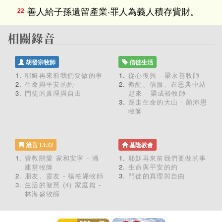
善人給子孫遺留產業‧罪人為義人積存貲財。
22
胡發宗牧師
信徒生活
耶穌再來前我們要做的事
從心復興 - 梁永善牧師
生命與平安的約
儆醒、信服、在恩典中站
門徒的真理與自由
起來 - 梁成裕牧師
踢走生命的大山 - 顏沛恩
牧師
箴言 13:22
基隆教會
管教關愛 家和安寧 - 潘
耶穌再來前我們要做的事
建堂牧師
生命與平安的約
朋友、靈友 - 楊柏滿牧師
門徒的真理與自由
生活的智慧 (4) 家庭篇 -
林海盛牧師