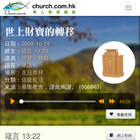
Toggle
naviga
日期：
2009-10-25
經文：
箴言 13:22
講員：
胡發宗牧師
語言：
華語
場所：
主日崇拜
分類：
信徒生活
來源：
基隆教會
，謹此鳴謝。 (006663)
49:26
Play
Rewind
Forward
15s
15s
奉獻支持
箴言 13:22
網上聖經