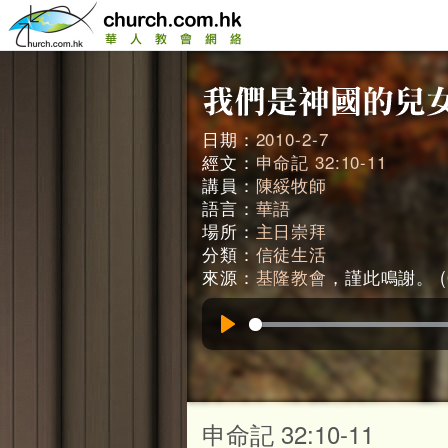
日期：
2010-2-7
經文：
申命記 32:10-11
講員：
陳綏牧師
語言：
華語
場所：
主日崇拜
分類：
信徒生活
來源：
基隆教會
，謹此鳴謝。 (0
Play
申命記 32:10-11