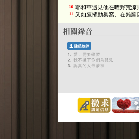
耶和華遇見他在曠野荒涼
10
又如鷹攪動巢窩、在雛鷹
11
陳綏牧師
愛．需要學習
我不撇下你們為孤兒
認真的人最蒙福