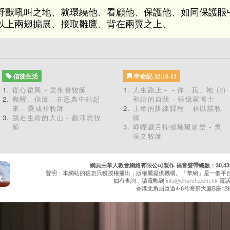
野獸吼叫之地、就環繞他、看顧他、保護他、如同保護眼
以上兩翅搧展、接取雛鷹、背在兩翼之上、
信徒生活
申命記 32:10-11
從心復興 - 梁永善牧師
人生路上－－你、我、祂 (2)
儆醒、信服、在恩典中站起
和諧的自我 - 張憶家博士
來 - 梁成裕牧師
上帝的訓練課程 - 林以諾牧
踢走生命的大山 - 顏沛恩牧
師
師
崢嶸歲月抑或璀璨前景 - 吳
宗文牧師
網頁由華人教會網絡有限公司製作 福音聲帶總數：30,432 累
聲明：本網站的信息只獲授權播出，版權屬提供機構。「華網」是一個平
如有查詢，請電郵到
info@church.com.hk
電話：
香港北角屈臣道4-6号海景大廈B座12樓