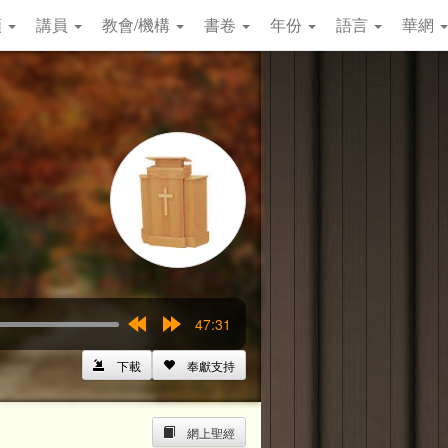
類
講員
教會/機構
書卷
年份
語言
華網
47:31
Rewind
Forward
15s
15s
下載
奉獻支持
網上聖經