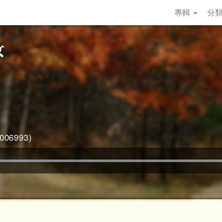
專輯
分
06993)