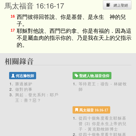
馬太福音 16:16-17
網上聖經
西門彼得回答說、你是基督、是永生 神的兒
16
子。
耶穌對他說、西門巴約拿、你是有福的．因為這
17
不是屬血肉的指示你的、乃是我在天上的父指示
的。
何志滌牧師
聖經人物,福音信仰
勝過嫉妒
等待君王：禱告 - 林鍵牧
做對的事
師
興起．發光系列：耶戶
王：善？惡？
馬太福音 16:16-17
從四十個角度看主耶穌基
督 (3) 你是永生上帝的兒
子 - 黃克勤牧師博士
從四十個角度看主耶穌基