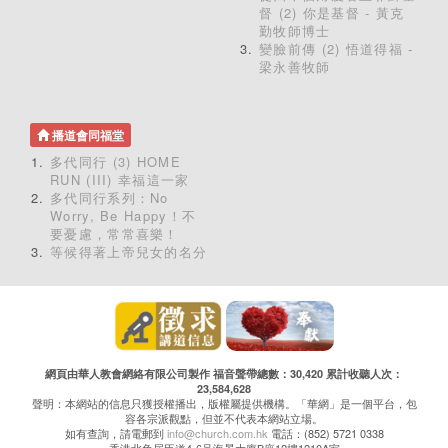
督 (2) 你是基督 - 黃克
勤牧師博士
變臉前傳 (2) 悟道得福 -
梁永善牧師
播道會同福堂
多代同行 (3) HOME
RUN (III) 幸福這一家
多代同行系列：No
Worry, Be Happy！不
要憂慮，常常喜樂！
等候得著上帝兒女的名分
網頁由華人教會網絡有限公司製作 福音聲帶總數：30,420 累計收聽人次：
23,584,628
聲明：本網站的信息只獲授權播出，版權屬提供機構。「華網」是一個平台，包
容各宗派觀點，但並不代表本網站立場。
如有查詢，請電郵到
info@church.com.hk
電話：(852) 5721 0338