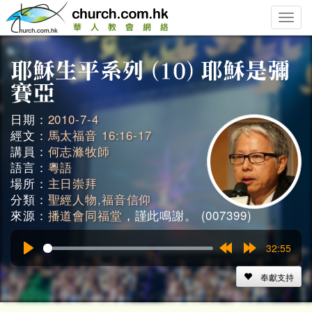
Toggle
naviga
日期：
2010-7-4
經文：
馬太福音 16:16-17
講員：
何志滌牧師
語言：
粵語
場所：
主日崇拜
分類：
聖經人物,福音信仰
來源：
播道會同福堂
，謹此鳴謝。 (007399)
32:55
Play
Rewind
Forward
15s
15s
奉獻支持