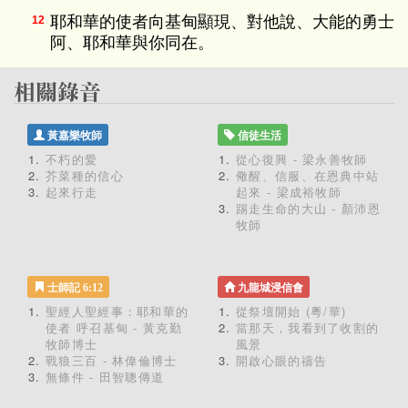
耶和華的使者向基甸顯現、對他說、大能的勇士
12
阿、耶和華與你同在。
黃嘉樂牧師
信徒生活
不朽的愛
從心復興 - 梁永善牧師
芥菜種的信心
儆醒、信服、在恩典中站
起來行走
起來 - 梁成裕牧師
踢走生命的大山 - 顏沛恩
牧師
士師記 6:12
九龍城浸信會
聖經人聖經事：耶和華的
從祭壇開始 (粵/華)
使者 呼召基甸 - 黃克勤
當那天，我看到了收割的
牧師博士
風景
戰狼三百 - 林偉倫博士
開啟心眼的禱告
無條件 - 田智聰傳道