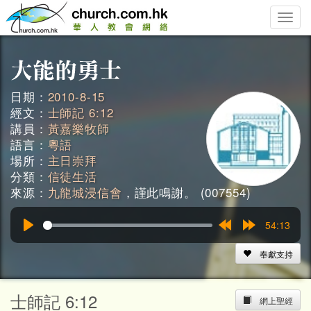
Toggle
naviga
日期：
2010-8-15
經文：
士師記 6:12
講員：
黃嘉樂牧師
語言：
粵語
場所：
主日崇拜
分類：
信徒生活
來源：
九龍城浸信會
，謹此鳴謝。 (007554)
54:13
Play
Rewind
Forward
15s
15s
奉獻支持
士師記 6:12
網上聖經