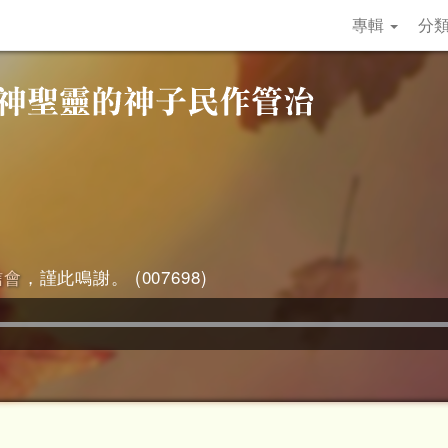
專輯
分
信會
，謹此鳴謝。 (007698)