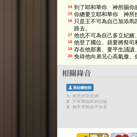
到了耶和華你 神所賜你
14
你總要立耶和華你 神所
15
只是王不可為自己加添馬
16
路去。
他也不可為自己多立妃嬪
17
他登了國位、就要將祭司
18
存在他那裏、要平生誦讀
19
免得他向弟兄心高氣傲、
20
黃紹權牧師
救恩的雷達網
不幸降臨時的試驗
袖手旁觀的不信者