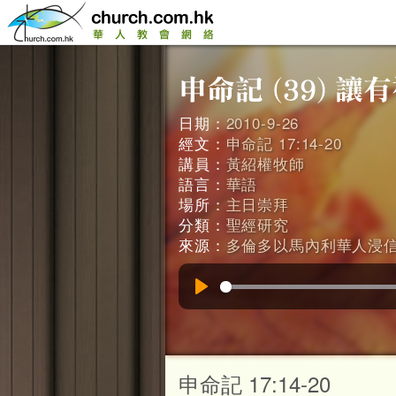
日期：
2010-9-26
經文：
申命記 17:14-20
講員：
黃紹權牧師
語言：
華語
場所：
主日崇拜
分類：
聖經研究
來源：
多倫多以馬內利華人浸
Play
申命記 17:14-20