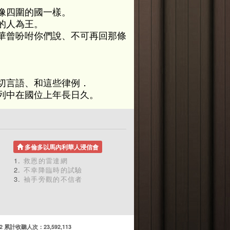
像四圍的國一樣。
的人為王。
華曾吩咐你們說、不可再回那條
切言語、和這些律例．
列中在國位上年長日久。
多倫多以馬內利華人浸信會
救恩的雷達網
不幸降臨時的試驗
袖手旁觀的不信者
計收聽人次：23,592,113