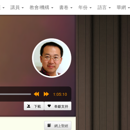
類
講員
教會/機構
書卷
年份
語言
華網
1:05:10
Rewind
Forward
15s
15s
下載
奉獻支持
網上聖經