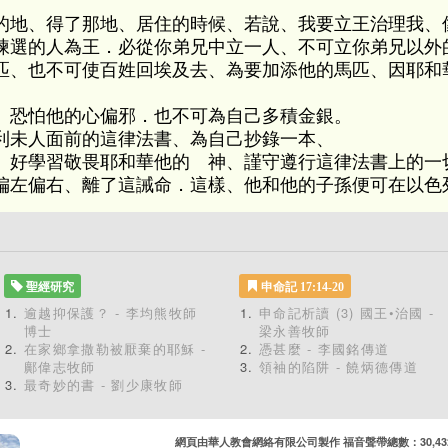
的地、得了那地、居住的時候、若說、我要立王治理我、
揀選的人為王．必從你弟兄中立一人、不可立你弟兄以外
匹、也不可使百姓回埃及去、為要加添他的馬匹、因耶和
、恐怕他的心偏邪．也不可為自己多積金銀。
利未人面前的這律法書、為自己抄錄一本、
、好學習敬畏耶和華他的 神、謹守遵行這律法書上的一
偏左偏右、離了這誡命．這樣、他和他的子孫便可在以色
聖經研究
申命記 17:14-20
逾越抑保護？ - 李均熊牧師
申命記析讀 (3) 國王•治國 -
博士
梁永善牧師
在家鄉拿撒勒被厭棄的耶穌 -
憑甚麼 - 李國銘傳道
鄺偉志牧師
領袖的陷阱 - 饒炳德傳道
最奇妙的書 - 劉少康牧師
網頁由華人教會網絡有限公司製作 福音聲帶總數：30,432 累