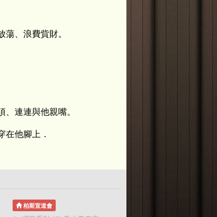
放蕩、浪費貲財。
項、連連與他親嘴。
穿在他腳上．
柏斯宣道會