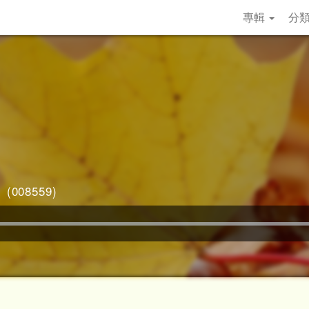
專輯
分
008559)