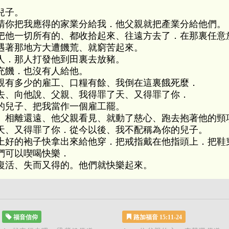
兒子。
請你把我應得的家業分給我．他父親就把產業分給他們。
把他一切所有的、都收拾起來、往遠方去了．在那裏任意
遇著那地方大遭饑荒、就窮苦起來。
人．那人打發他到田裏去放豬。
充饑．也沒有人給他。
親有多少的雇工、口糧有餘、我倒在這裏餓死麼．
去、向他說、父親、我得罪了天、又得罪了你．
的兒子、把我當作一個雇工罷。
。相離還遠、他父親看見、就動了慈心、跑去抱著他的頸
天、又得罪了你．從今以後、我不配稱為你的兒子。
上好的袍子快拿出來給他穿．把戒指戴在他指頭上．把鞋
們可以喫喝快樂．
復活、失而又得的。他們就快樂起來。
福音信仰
路加福音 15:11-24