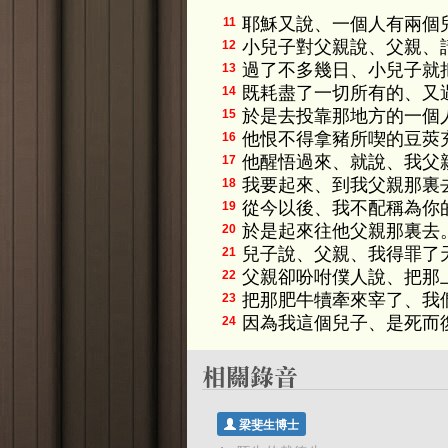
耶穌又說、一個人有兩個
11
小兒子對父親說、父親、
12
過了不多幾日、小兒子就
13
既耗盡了一切所有的、又
14
於是去投靠那地方的一個
15
他恨不得拿豬所喫的豆莢
16
他醒悟過來、就說、我父
17
我要起來、到我父親那裏
18
從今以後、我不配稱為你
19
於是起來往他父親那裏去
20
兒子說、父親、我得罪了
21
父親卻吩咐僕人說、把那
22
把那肥牛犢牽來宰了、我
23
因為我這個兒子、是死而
24
梁斐生博士