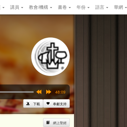
類
講員
教會/機構
書卷
年份
語言
華網
48:09
Rewind
Forward
15s
15s
下載
奉獻支持
網上聖經