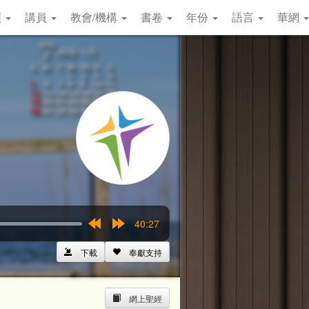
類
講員
教會/機構
書卷
年份
語言
華網
40:27
Rewind
Forward
15s
15s
下載
奉獻支持
網上聖經