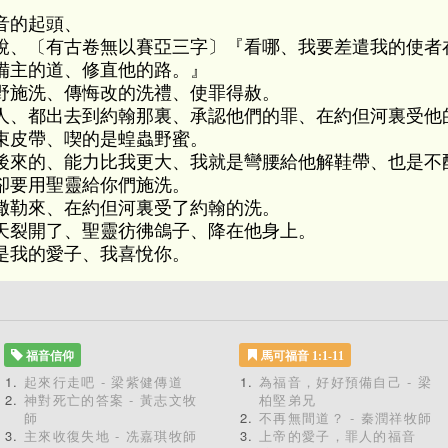
音的起頭、
說、〔有古卷無以賽亞三字〕『看哪、我要差遣我的使者
備主的道、修直他的路。』
野施洗、傳悔改的洗禮、使罪得赦。
人、都出去到約翰那裏、承認他們的罪、在約但河裏受他
束皮帶、喫的是蝗蟲野蜜。
後來的、能力比我更大、我就是彎腰給他解鞋帶、也是不
卻要用聖靈給你們施洗。
撒勒來、在約但河裏受了約翰的洗。
天裂開了、聖靈彷彿鴿子、降在他身上。
是我的愛子、我喜悅你。
福音信仰
馬可福音 1:1-11
起來行走吧 - 梁紫健傳道
為福音，好好預備自己 - 梁
神對死亡的答案 - 黃志文牧
柏堅弟兄
師
不再無間道？ - 秦潤祥牧師
主來收復失地 - 冼嘉琪牧師
上帝的愛子，罪人的福音