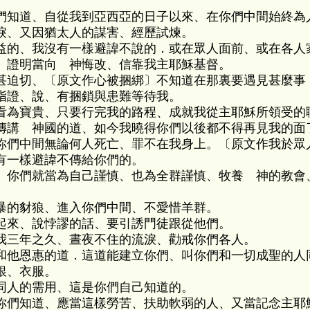
們知道、自從我到亞西亞的日子以來、在你們中間始終為
淚、又因猶太人的謀害、經歷試煉。
益的、我沒有一樣避諱不說的．或在眾人面前、或在各人
、證明當向 神悔改、信靠我主耶穌基督。
甚迫切、〔原文作心被捆綁〕不知道在那裏要遇見甚麼事
指證、說、有捆鎖與患難等待我。
看為寶貴、只要行完我的路程、成就我從主耶穌所領受的
傳講 神國的道、如今我曉得你們以後都不得再見我的面
你們中間無論何人死亡、罪不在我身上。〔原文作我於眾
有一樣避諱不傳給你們的。
、你們就當為自己謹慎、也為全群謹慎、牧養 神的教會
暴的豺狼、進入你們中間、不愛惜羊群。
起來、說悖謬的話、要引誘門徒跟從他們。
我三年之久、晝夜不住的流淚、勸戒你們各人。
和他恩惠的道．這道能建立你們、叫你們和一切成聖的人
銀、衣服。
同人的需用、這是你們自己知道的。
你們知道、應當這樣勞苦、扶助軟弱的人、又當記念主耶