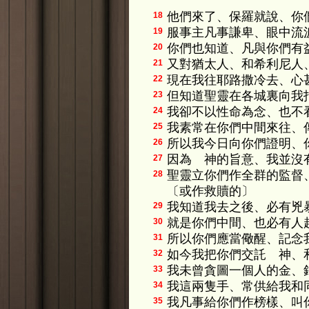
他們來了、保羅就說、你
18
服事主凡事謙卑、眼中流
19
你們也知道、凡與你們有
20
又對猶太人、和希利尼人
21
現在我往耶路撒冷去、心
22
但知道聖靈在各城裏向我
23
我卻不以性命為念、也不
24
我素常在你們中間來往、
25
所以我今日向你們證明、
26
因為 神的旨意、我並沒
27
聖靈立你們作全群的監督
28
〔或作救贖的〕
我知道我去之後、必有兇
29
就是你們中間、也必有人
30
所以你們應當儆醒、記念
31
如今我把你們交託 神、
32
我未曾貪圖一個人的金、
33
我這兩隻手、常供給我和
34
我凡事給你們作榜樣、叫
35