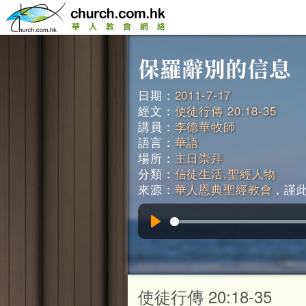
日期：
2011-7-17
經文：
使徒行傳 20:18-35
講員：
李德華牧師
語言：
華語
場所：
主日崇拜
分類：
信徒生活,聖經人物
來源：
華人恩典聖經教會
，謹此鳴
Play
使徒行傳 20:18-35