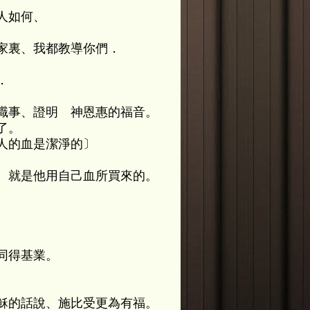
人如何、
家裏、我都教導你們．
．
職事、證明 神恩惠的福音。
了。
人的血是潔淨的〕
、就是他用自己血所買來的。
同得基業。
穌的話說、施比受更為有福。