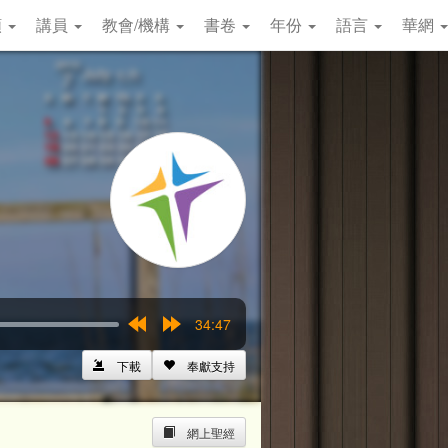
類
講員
教會/機構
書卷
年份
語言
華網
34:47
Rewind
Forward
15s
15s
下載
奉獻支持
網上聖經