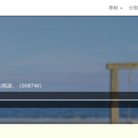
專輯
分
謝。 (008740)