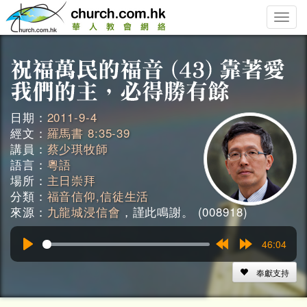
Toggle
naviga
日期：
2011-9-4
經文：
羅馬書 8:35-39
講員：
蔡少琪牧師
語言：
粵語
場所：
主日崇拜
分類：
福音信仰,信徒生活
來源：
九龍城浸信會
，謹此鳴謝。 (008918)
46:04
Play
Rewind
Forward
15s
15s
奉獻支持