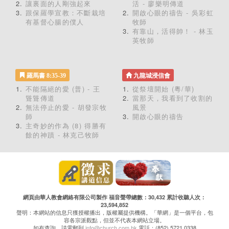
讓裏面的人剛強起來
活 - 廖樂明傳道
跟保羅學宣教：不斷栽培
開啟心眼的禱告 - 吳彩虹
有基督心腸的僕人
牧師
有靠山，活得帥！ - 林玉
英牧師
羅馬書 8:35-39
九龍城浸信會
不能隔絕的愛 (普) - 王
從祭壇開始 (粵/華)
聳聳傳道
當那天，我看到了收割的
無法停止的愛 - 胡發宗牧
風景
師
開啟心眼的禱告
主奇妙的作為 (8) 得勝有
餘的神蹟 - 林克己牧師
網頁由華人教會網絡有限公司製作 福音聲帶總數：30,432 累計收聽人次：
23,594,852
聲明：本網站的信息只獲授權播出，版權屬提供機構。「華網」是一個平台，包
容各宗派觀點，但並不代表本網站立場。
如有查詢，請電郵到
info@church.com.hk
電話：(852) 5721 0338