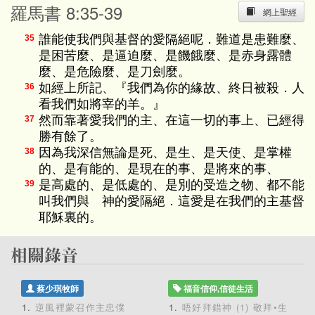
羅馬書 8:35-39
網上聖經
誰能使我們與基督的愛隔絕呢．難道是患難麼、
35
是困苦麼、是逼迫麼、是饑餓麼、是赤身露體
麼、是危險麼、是刀劍麼。
如經上所記、『我們為你的緣故、終日被殺．人
36
看我們如將宰的羊。』
然而靠著愛我們的主、在這一切的事上、已經得
37
勝有餘了。
因為我深信無論是死、是生、是天使、是掌權
38
的、是有能的、是現在的事、是將來的事、
是高處的、是低處的、是別的受造之物、都不能
39
叫我們與 神的愛隔絕．這愛是在我們的主基督
耶穌裏的。
蔡少琪牧師
福音信仰,信徒生活
逆風裡蒙召作主忠僕
唔好拜錯神 (1) 敬拜•生