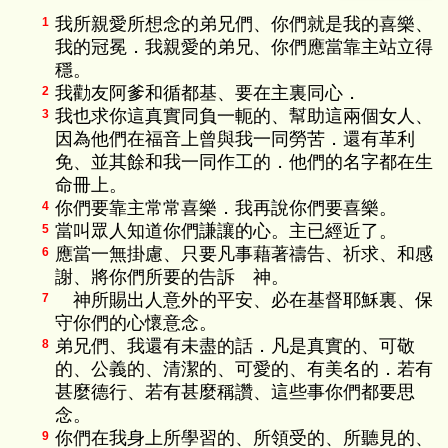
我所親愛所想念的弟兄們、你們就是我的喜樂、
1
我的冠冕．我親愛的弟兄、你們應當靠主站立得
穩。
我勸友阿爹和循都基、要在主裏同心．
2
我也求你這真實同負一軛的、幫助這兩個女人、
3
因為他們在福音上曾與我一同勞苦．還有革利
免、並其餘和我一同作工的．他們的名字都在生
命冊上。
你們要靠主常常喜樂．我再說你們要喜樂。
4
當叫眾人知道你們謙讓的心。主已經近了。
5
應當一無掛慮、只要凡事藉著禱告、祈求、和感
6
謝、將你們所要的告訴 神。
神所賜出人意外的平安、必在基督耶穌裏、保
7
守你們的心懷意念。
弟兄們、我還有未盡的話．凡是真實的、可敬
8
的、公義的、清潔的、可愛的、有美名的．若有
甚麼德行、若有甚麼稱讚、這些事你們都要思
念。
你們在我身上所學習的、所領受的、所聽見的、
9