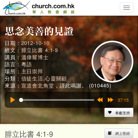
Toggle
naviga
日期：
2012-10-10
經文：
腓立比書 4:1-9
講員：
溫偉耀博士
語言：
粵語
場所：
主日崇拜
分類：
信徒生活,心靈關顧
來源：
宣道會北角堂
，謹此鳴謝。 (010445)
37:15
Play
Rewind
Forward
15s
15s
奉獻支持
腓立比書 4:1-9
網上聖經