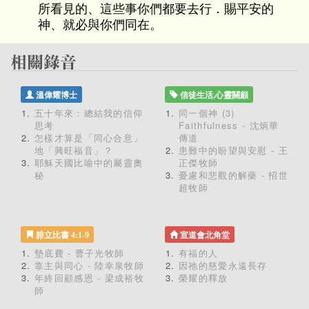
所看見的、這些事你們都要去行．賜平安的
神、就必與你們同在。
溫偉耀博士
信徒生活,心靈關顧
五十年來：總結我的信仰
同一個神 (3)
思考
Faithfulness - 沈炳華
怎樣才算是「同心合意」
傳道
地「興旺福音」？
患難中的盼望與安慰 - 王
耶穌天國比喻中的屬靈奧
正傑牧師
秘
憂慮和悲觀的解藥 - 招世
超牧師
腓立比書 4:1-9
宣道會北角堂
墊底費 - 曹子光牧師
有福的人
靠主與同心 - 陸幸泉牧師
因祂的慈愛永遠長存
年終回顧感恩 - 梁成裕牧
榮耀的釋放
師