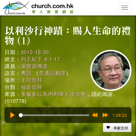
Toggle
naviga
日期：
2012-12-30
經文：
列王紀下 4:1-17
講員：
湯寶源傳道
語言：
粵語
（
普通話翻譯
）
場所：
主日崇拜
分類：
福音信仰
來源：
多倫多以馬內利華人浸信會
，謹此鳴謝。
(010776)
1:08:23
Play
Rewind
Forward
15s
15s
奉獻支持