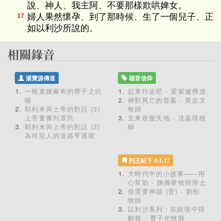
說、神人、我主阿、不要那樣欺哄婢女。
婦人果然懷孕、到了那時候、生了一個兒子、正
17
如以利沙所說的。
湯寶源傳道
福音信仰
一根束腰麻布的帶子之比
起來行走吧 - 梁紫健傳道
喻
神對死亡的答案 - 黃志文
耶利米與上帝的對話 (3)
牧師
上帝要審判眾民
主來收復失地 - 冼嘉琪牧
耶利米與上帝的對話 (2)
師
為何惡人的道路亨通呢
列王紀下 4:1-17
大時代中的小故事——用
心幫助 - 陳傳華牧師博士
你需要神蹟 (普) - 劉彤
牧師
以利沙系列：在絕境中得
解救 - 曹子光牧師