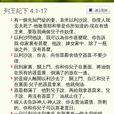
列王紀下 4:1-17
網上聖經
有一個先知門徒的妻、哀求以利沙說、你僕人我
1
丈夫死了‧他敬畏耶和華是你所知道的‧現在有債
主來、要取我兩個兒子作奴僕。
以利沙問他說、我可以為你作甚麼呢、你告訴
2
我‧你家裏有甚麼、他說、婢女家中、除了一瓶
油之外、沒有甚麼。
以利沙說、你去、向你眾鄰舍借空器皿‧不要少
3
借、
回到家裏、關上門、你和你兒子在裏面、將油倒
4
在所有的器皿裏、倒滿了的放在一邊。
於是婦人離開以利沙去了、關上門、自己和兒子
5
在裏面‧兒子把器皿拿來、他就倒油‧
器皿都滿了、他對兒子說、再給我拿器皿來。兒
6
子說、再沒有器皿了、油就止住了。
婦人去告訴神人‧神人說、你去賣油還債、所剩
7
的、你和你兒子可以靠著度日。
一日以利沙走到書念‧在那裏有一個大戶的婦
8