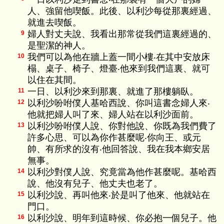
人、強留他喫飯。此後、以利沙每從那裏經過、
就進去喫飯。
婦人對丈夫說、我看出那常從我們這裏經過的、
9
是聖潔的神人。
我們可以為他在牆上蓋一間小樓‧在其中安放床
10
榻、桌子、椅子、燈臺‧他來到我們這裏、就可
以住在其間。
一日、以利沙來到那裏、就進了那樓躺臥。
11
以利沙吩咐僕人基哈西說、你叫這書念婦人來‧
12
他就把婦人叫了來、婦人站在以利沙面前。
以利沙吩咐僕人說、你對他說、你既為我們費了
13
許多心思、可以為你作甚麼呢‧你向王、或元
帥、有所求的沒有‧他回答說、我在我本鄉安居
無事。
以利沙對僕人說、究竟當為他作甚麼呢。基哈西
14
說、他沒有兒子、他丈夫也老了。
以利沙說、再叫他來‧於是叫了他來、他就站在
15
門口。
以利沙說、明年到這時候、你必抱一個兒子。他
16