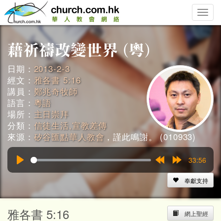
Toggle
naviga
日期：
2013-2-3
經文：
雅各書 5:16
講員：
鄭兆奇牧師
語言：
粵語
場所：
主日崇拜
分類：
信徒生活,宣教差傳
來源：
矽谷匯點華人教會
，謹此鳴謝。 (010933)
33:56
Play
Rewind
Forward
15s
15s
奉獻支持
雅各書 5:16
網上聖經