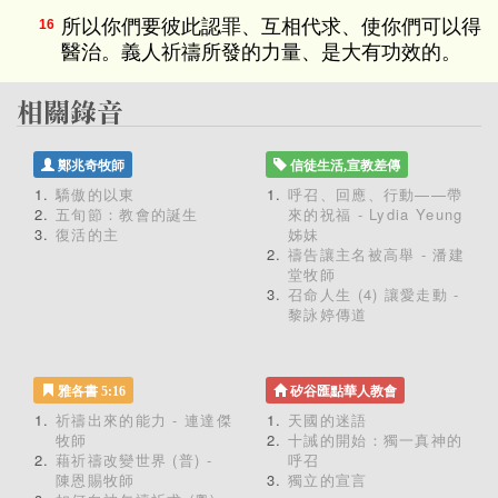
所以你們要彼此認罪、互相代求、使你們可以得
16
醫治。義人祈禱所發的力量、是大有功效的。
鄭兆奇牧師
信徒生活,宣教差傳
驕傲的以東
呼召、回應、行動——帶
五旬節：教會的誕生
來的祝福 - Lydia Yeung
復活的主
姊妹
禱告讓主名被高舉 - 潘建
堂牧師
召命人生 (4) 讓愛走動 -
黎詠婷傳道
雅各書 5:16
矽谷匯點華人教會
祈禱出來的能力 - 連達傑
天國的迷語
牧師
十誡的開始：獨一真神的
藉祈禱改變世界 (普) -
呼召
陳恩賜牧師
獨立的宣言