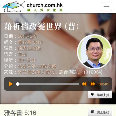
Toggle
naviga
日期：
2013-2-3
經文：
雅各書 5:16
講員：
陳恩賜牧師
語言：
華語
場所：
主日崇拜
分類：
信徒生活,宣教差傳
來源：
矽谷匯點華人教會
，謹此鳴謝。 (010934)
36:40
Play
Rewind
Forward
15s
15s
奉獻支持
雅各書 5:16
網上聖經