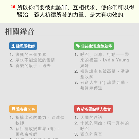
所以你們要彼此認罪、互相代求、使你們可以得
16
醫治。義人祈禱所發的力量、是大有功效的。
陳恩賜牧師
信徒生活,宣教差傳
復興的三個要素
呼召、回應、行動——帶
眾水不能熄滅的愛情
來的祝福 - Lydia Yeung
喜樂的殺手：過去
姊妹
禱告讓主名被高舉 - 潘建
堂牧師
召命人生 (4) 讓愛走動 -
黎詠婷傳道
雅各書 5:16
矽谷匯點華人教會
祈禱出來的能力 - 連達傑
天國的迷語
牧師
十誡的開始：獨一真神的
藉祈禱改變世界 (粵) -
呼召
鄭兆奇牧師
獨立的宣言