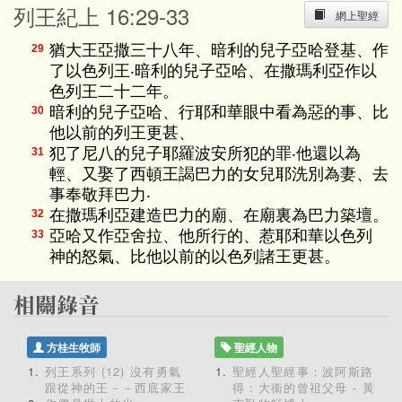
列王紀上 16:29-33
網上聖經
猶大王亞撒三十八年、暗利的兒子亞哈登基、作
29
了以色列王‧暗利的兒子亞哈、在撒瑪利亞作以
色列王二十二年。
暗利的兒子亞哈、行耶和華眼中看為惡的事、比
30
他以前的列王更甚、
犯了尼八的兒子耶羅波安所犯的罪‧他還以為
31
輕、又娶了西頓王謁巴力的女兒耶洗別為妻、去
事奉敬拜巴力‧
在撒瑪利亞建造巴力的廟、在廟裏為巴力築壇。
32
亞哈又作亞舍拉、他所行的、惹耶和華以色列
33
神的怒氣、比他以前的以色列諸王更甚。
方桂生牧師
聖經人物
列王系列 (12) 沒有勇氣
聖經人聖經事：波阿斯路
跟從神的王－－西底家王
得：大衞的曾祖父母 - 黃