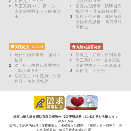
你們是世上的光
克勤牧師博士
列王系列 (11) 要一心一
聖經人聖經事：波阿斯完
意跟隨神的王－－約西亞
成贖地 - 黃克勤牧師博士
王
聖經人聖經事：波阿斯對
路得欣賞恩待 - 黃克勤牧
師博士
列王紀上 16:29-33
九龍城基督徒會
時代中的事奉者 - 梁成裕
耶穌是「好酒」留到如今
牧師
列王系列 (12) 沒有勇氣
從亞哈王的世代看神的心
跟從神的王－－西底家王
- 馮永和博士
你們是世上的光
浩劫重生 (5) 亂局中的以
利亞 - 陳崇基牧師
網頁由華人教會網絡有限公司製作 福音聲帶總數：30,425 累計收聽人次：
23,586,537
聲明：本網站的信息只獲授權播出，版權屬提供機構。「華網」是一個平台，包
容各宗派觀點，但並不代表本網站立場。