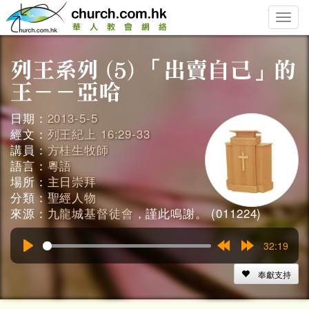
Toggle
naviga
日期：
2013-5-5
經文：
列王紀上 16:29-33
講員：
方桂生牧師
語言：
粵語
場所：
主日崇拜
分類：
聖經人物
來源：
九龍城基督徒會
，謹此鳴謝。 (011224)
32:19
Play
Rewind
Forward
15s
15s
奉獻支持