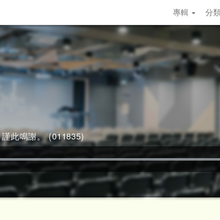
專輯
分
謹此鳴謝。 (011835)