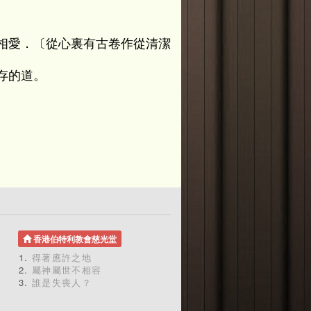
相愛．〔從心裏有古卷作從清潔
存的道。
、
香港伯特利教會慈光堂
得著應許之地
屬神屬世不相容
誰是失喪人？