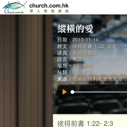
日期：
2013-11-10
經文：
彼得前書 1:22- 2:3
講員：
朱鏡明牧師
語言：
粵語
場所：
主日崇拜
分類：
信徒生活
來源：
香港伯特利教會慈光堂
，
Play
彼得前書 1:22- 2:3