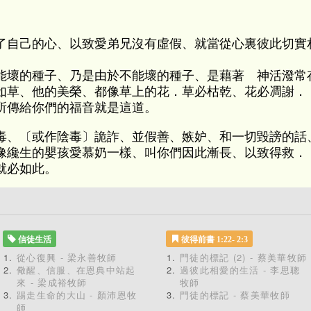
了自己的心、以致愛弟兄沒有虛假、就當從心裏彼此切實
能壞的種子、乃是由於不能壞的種子、是藉著 神活潑常
如草、他的美榮、都像草上的花．草必枯乾、花必凋謝．
所傳給你們的福音就是這道。
毒、〔或作陰毒〕詭詐、並假善、嫉妒、和一切毀謗的話
像纔生的嬰孩愛慕奶一樣、叫你們因此漸長、以致得救．
就必如此。
信徒生活
彼得前書 1:22- 2:3
從心復興 - 梁永善牧師
門徒的標記 (2) - 蔡美華牧師
儆醒、信服、在恩典中站起
過彼此相愛的生活 - 李思聰
來 - 梁成裕牧師
牧師
踢走生命的大山 - 顏沛恩牧
門徒的標記 - 蔡美華牧師
師