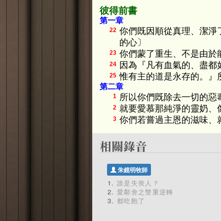
彼得前書
第一章
你們既因順從真理、潔淨
22
的心〕
你們蒙了重生、不是由於
23
因為『凡有血氣的、盡都
24
惟有主的道是永存的。』
25
第二章
所以你們既除去一切的惡
1
就要愛慕那純淨的靈奶、
2
你們若嘗過主恩的滋味、
3
朱鏡明牧師
誰是失喪人？
愛鄰舍之雙重逆轉
都吃飽了