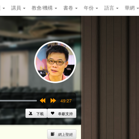
類
講員
教會/機構
書卷
年份
語言
華網
49:27
Rewind
Forward
15s
15s
下載
奉獻支持
網上聖經