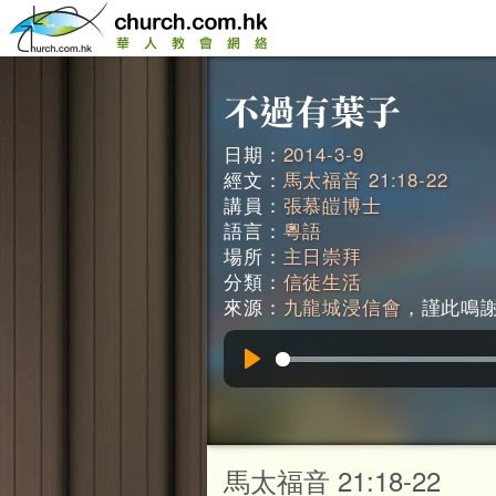
日期：
2014-3-9
經文：
馬太福音 21:18-22
講員：
張慕皚博士
語言：
粵語
場所：
主日崇拜
分類：
信徒生活
來源：
九龍城浸信會
，謹此鳴謝。
Play
馬太福音 21:18-22