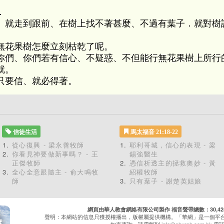
．
、就走到跟前、在樹上找不著甚麼、不過有葉子．就對樹
。
無花果樹怎麼立刻枯乾了呢。
你們、你們若有信心、不疑惑、不但能行無花果樹上所行
就。
只要信、就必得著。
信徒生活
馬太福音 21:18-22
從心復興 - 梁永善牧師
耶利哥城，信心的表現 - 梁
你看見神要做新事嗎？ - 王
錫強醫生
正傑牧師
憑信析透主的拯救奧妙 - 黃
全心全意跟隨主 - 俞大鳴牧
紹權牧師
師
只有葉子 - 謝楚英姑娘
網頁由華人教會網絡有限公司製作 福音聲帶總數：30,425 累
聲明：本網站的信息只獲授權播出，版權屬提供機構。「華網」是一個平