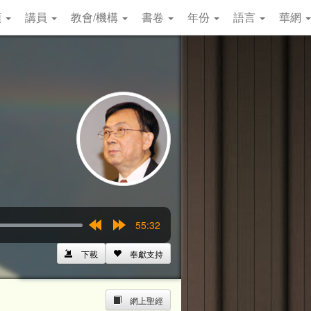
類
講員
教會/機構
書卷
年份
語言
華網
55:32
Rewind
Forward
15s
15s
下載
奉獻支持
網上聖經