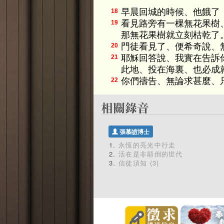
早晨回城的時候、他餓了
18
看見路旁有一棵無花果樹
19
那無花果樹就立刻枯乾了
門徒看見了、便希奇說、
20
耶穌回答說、我實在告訴
21
此地、投在海裏、也必成
你們禱告、無論求甚麼、
22
張慕皚博士
永恆的亮光中行走
活在是非顛倒的世代
信徒須知 (3)