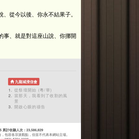
說、從今以後、你永不結果子。
的事、就是對這座山說、你挪開
九龍城浸信會
從祭壇開始 (粵/華)
當那天，我看到了收割的風
景
開啟心眼的禱告
計收聽人次：23,586,829
台，包容各宗派觀點，但並不代表本網站立場。