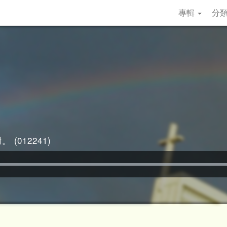
專輯
分
 (012241)