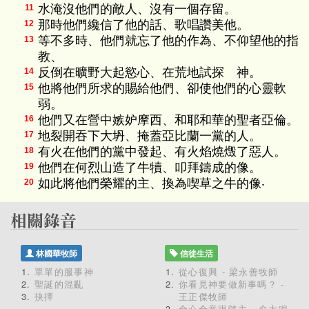
水淹沒他們的敵人、沒有一個存留。
11
那時他們纔信了他的話、歌唱讚美他。
12
等不多時、他們就忘了他的作為、不仰望他的指
13
教、
反倒在曠野大起慾心、在荒地試探 神。
14
他將他們所求的賜給他們、卻使他們的心靈軟
15
弱。
他們又在營中嫉妒摩西、和耶和華的聖者亞倫。
16
地裂開吞下大坍、掩蓋亞比蘭一黨的人。
17
有火在他們的黨中發起、有火焰燒燬了惡人。
18
他們在何烈山造了牛犢、叩拜鑄成的像。
19
如此將他們榮耀的主、換為喫草之牛的像‧
20
林國華牧師
信徒生活
單單的服事神
從心復興 - 梁永善牧師
聖誕的混亂
你看見神要做新事嗎？ -
抉擇
王正傑牧師
全心全意跟隨主 - 俞大鳴