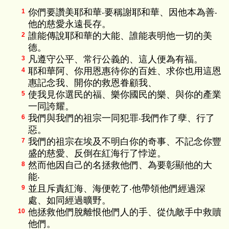
你們要讚美耶和華‧要稱謝耶和華、因他本為善‧
1
他的慈愛永遠長存。
誰能傳說耶和華的大能、誰能表明他一切的美
2
德。
凡遵守公平、常行公義的、這人便為有福。
3
耶和華阿、你用恩惠待你的百姓、求你也用這恩
4
惠記念我、開你的救恩眷顧我、
使我見你選民的福、樂你國民的樂、與你的產業
5
一同誇耀。
我們與我們的祖宗一同犯罪‧我們作了孽、行了
6
惡。
我們的祖宗在埃及不明白你的奇事、不記念你豐
7
盛的慈愛、反倒在紅海行了悖逆。
然而他因自己的名拯救他們、為要彰顯他的大
8
能‧
並且斥責紅海、海便乾了‧他帶領他們經過深
9
處、如同經過曠野。
他拯救他們脫離恨他們人的手、從仇敵手中救贖
10
他們。