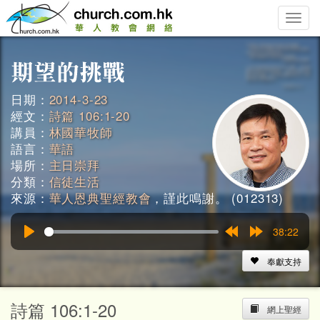
Toggle
naviga
日期：
2014-3-23
經文：
詩篇 106:1-20
講員：
林國華牧師
語言：
華語
場所：
主日崇拜
分類：
信徒生活
來源：
華人恩典聖經教會
，謹此鳴謝。 (012313)
38:22
Play
Rewind
Forward
15s
15s
奉獻支持
詩篇 106:1-20
網上聖經