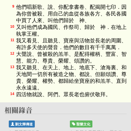
他們唱新歌、說、你配拿書卷、配揭開七印．因
9
為你曾被殺、用自己的血從各族各方、各民各國
中買了人來、叫他們歸於 神、
又叫他們成為國民、作祭司、歸於 神．在地上
10
執掌王權。
我又看見、且聽見、寶座與活物並長老的周圍、
11
有許多天使的聲音．他們的數目有千千萬萬．
大聲說、曾被殺的羔羊、是配得權柄、豐富、智
12
慧、能力、尊貴、榮耀、頌讚的。
我又聽見、在天上、地上、地底下、滄海裏、和
13
天地間一切所有被造之物、都說、但願頌讚、尊
貴、榮耀、權勢、都歸給坐寶座的和羔羊、直到
永永遠遠。
四活物就說、阿們。眾長老也俯伏敬拜。
14
劉文輝傳道
聖樂文化