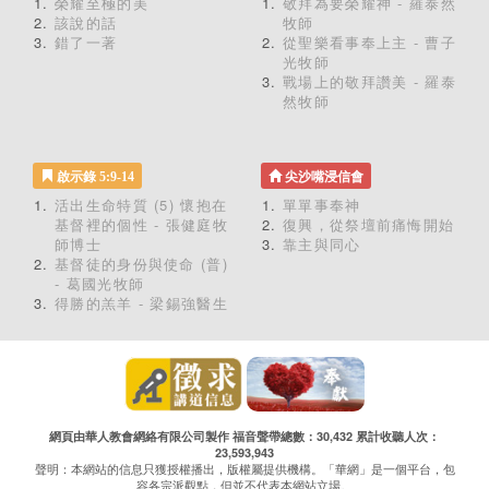
榮耀至極的美
敬拜為要榮耀神 - 羅泰然
該說的話
牧師
錯了一著
從聖樂看事奉上主 - 曹子
光牧師
戰場上的敬拜讚美 - 羅泰
然牧師
啟示錄 5:9-14
尖沙嘴浸信會
活出生命特質 (5) 懷抱在
單單事奉神
基督裡的個性 - 張健庭牧
復興，從祭壇前痛悔開始
師博士
靠主與同心
基督徒的身份與使命 (普)
- 葛國光牧師
得勝的羔羊 - 梁錫強醫生
網頁由華人教會網絡有限公司製作 福音聲帶總數：30,432 累計收聽人次：
23,593,943
聲明：本網站的信息只獲授權播出，版權屬提供機構。「華網」是一個平台，包
容各宗派觀點，但並不代表本網站立場。