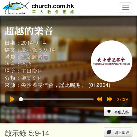
Toggle
naviga
日期：
2014-9-14
經文：
啟示錄 5:9-14
講員：
劉文輝傳道
語言：
粵語
場所：
主日崇拜
分類：
聖樂文化
來源：
尖沙嘴浸信會
，謹此鳴謝。 (012904)
27:39
Play
Rewind
Forward
15s
15s
奉獻支持
啟示錄 5:9-14
網上聖經