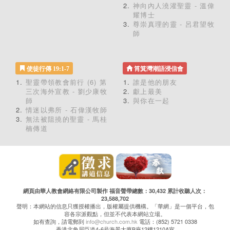
神向內人澆灌聖靈 - 溫偉
耀博士
尊崇真理的靈 - 呂君望牧
師
使徒行傳 19:1-7
筲箕灣潮語浸信會
聖靈帶領教會前行 (6) 第
誰是他的朋友
三次海外宣教 - 劉少康牧
獻上最美
師
與你在一起
情迷以弗所 - 石偉漢牧師
無法被阻撓的聖靈 - 馬桂
楠傳道
網頁由華人教會網絡有限公司製作 福音聲帶總數：30,432 累計收聽人次：
23,588,702
聲明：本網站的信息只獲授權播出，版權屬提供機構。「華網」是一個平台，包
容各宗派觀點，但並不代表本網站立場。
如有查詢，請電郵到
info@church.com.hk
電話：(852) 5721 0338
香港北角屈臣道4-6号海景大廈B座12樓1210A室