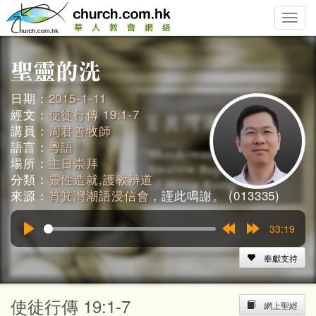
Toggle
naviga
日期：
2015-1-11
經文：
使徒行傳 19:1-7
講員：
周君善牧師
語言：
粵語
場所：
主日崇拜
分類：
靈性造就,護教辨道
來源：
筲箕灣潮語浸信會
，謹此鳴謝。 (013335)
33:19
Play
Rewind
Forward
15s
15s
奉獻支持
使徒行傳 19:1-7
網上聖經