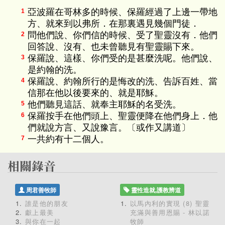
亞波羅在哥林多的時候、保羅經過了上邊一帶地
1
方、就來到以弗所．在那裏遇見幾個門徒．
問他們說、你們信的時候、受了聖靈沒有．他們
2
回答說、沒有、也未曾聽見有聖靈賜下來。
保羅說、這樣、你們受的是甚麼洗呢。他們說、
3
是約翰的洗。
保羅說、約翰所行的是悔改的洗、告訴百姓、當
4
信那在他以後要來的、就是耶穌。
他們聽見這話、就奉主耶穌的名受洗。
5
保羅按手在他們頭上、聖靈便降在他們身上．他
6
們就說方言、又說豫言。〔或作又講道〕
一共約有十二個人。
7
周君善牧師
靈性造就,護教辨道
誰是他的朋友
以馬內利的實現 (8) 聖靈
獻上最美
充滿與善用恩賜 - 林以諾
與你在一起
牧師