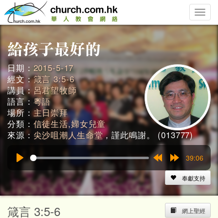
Toggle
naviga
日期：
2015-5-17
經文：
箴言 3:5-6
講員：
呂君望牧師
語言：
粵語
場所：
主日崇拜
分類：
信徒生活,婦女兒童
來源：
尖沙咀潮人生命堂
，謹此鳴謝。 (013777)
39:06
Play
Rewind
Forward
15s
15s
奉獻支持
箴言 3:5-6
網上聖經