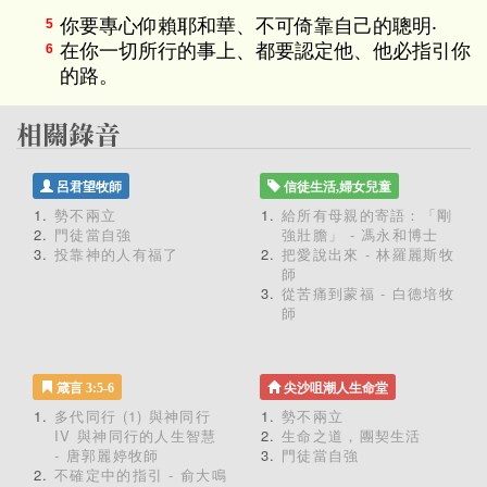
你要專心仰賴耶和華、不可倚靠自己的聰明‧
5
在你一切所行的事上、都要認定他、他必指引你
6
的路。
呂君望牧師
信徒生活,婦女兒童
勢不兩立
給所有母親的寄語：「剛
門徒當自強
強壯膽」 - 馮永和博士
投靠神的人有福了
把愛說出來 - 林羅麗斯牧
師
從苦痛到蒙福 - 白德培牧
師
箴言 3:5-6
尖沙咀潮人生命堂
多代同行 (1) 與神同行
勢不兩立
IV 與神同行的人生智慧
生命之道，團契生活
- 唐郭麗婷牧師
門徒當自強
不確定中的指引 - 俞大鳴