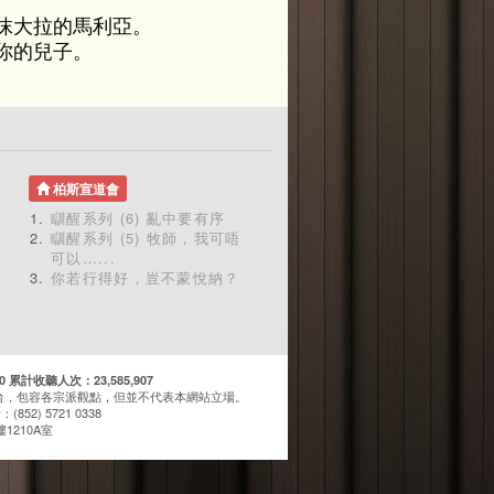
抹大拉的馬利亞。
你的兒子。
柏斯宣道會
瞓醒系列 (6) 亂中要有序
瞓醒系列 (5) 牧師，我可唔
可以…...
你若行得好，豈不蒙悅納？
計收聽人次：23,585,907
台，包容各宗派觀點，但並不代表本網站立場。
(852) 5721 0338
1210A室