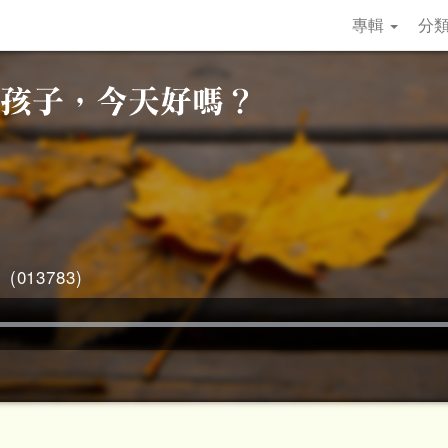
專輯
分
013783)