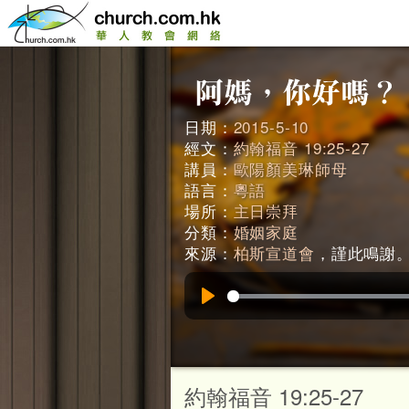
日期：
2015-5-10
經文：
約翰福音 19:25-27
講員：
歐陽顏美琳師母
語言：
粵語
場所：
主日崇拜
分類：
婚姻家庭
來源：
柏斯宣道會
，謹此鳴謝。 (
Play
約翰福音 19:25-27