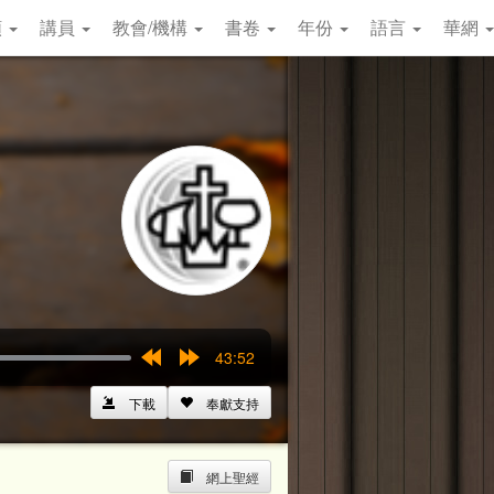
類
講員
教會/機構
書卷
年份
語言
華網
43:52
Rewind
Forward
15s
15s
下載
奉獻支持
網上聖經