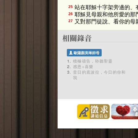
站在耶穌十字架旁邊的、
25
耶穌見母親和他所愛的那
26
又對那門徒說、看你的母
27
歐陽顏美琳師母
積極禱告，聆聽聖靈
感恩+喜樂
昔日的底波拉，今日的你和
我