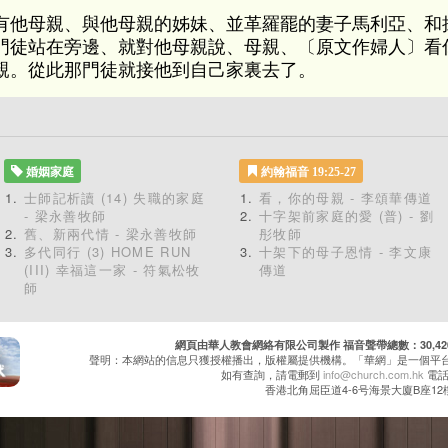
有他母親、與他母親的姊妹、並革羅罷的妻子馬利亞、和
門徒站在旁邊、就對他母親說、母親、〔原文作婦人〕看
親。從此那門徒就接他到自己家裏去了。
婚姻家庭
約翰福音 19:25-27
士師記析讀 (14) 失職的家庭
看，你的母親 - 李頌華傳道
- 梁永善牧師
十字架前家庭的愛 (普) - 劉
舊、新兩代情 - 梁永善牧師
彤牧師
多代同行 (3) HOME RUN
十架下的母子恩情 - 李文康
(III) 幸福這一家 - 符氣松牧
傳道
師
網頁由華人教會網絡有限公司製作 福音聲帶總數：30,420 累
聲明：本網站的信息只獲授權播出，版權屬提供機構。「華網」是一個平
如有查詢，請電郵到
info@church.com.hk
電話：
香港北角屈臣道4-6号海景大廈B座12樓