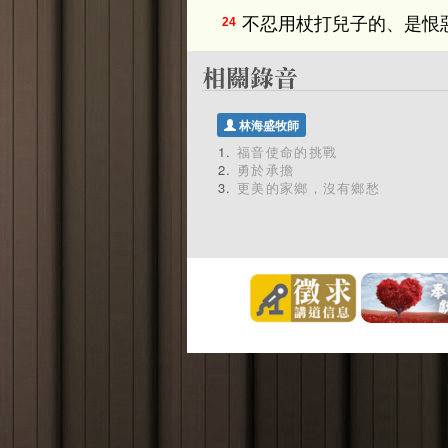
不忍用杖打兒子的、是恨
24
林海盛牧師
福音使命的挑戰
勇於承擔
更美的家鄉，沒有鄉愁