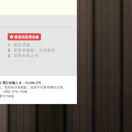
香港西區浸信會
勇於承擔
更美的家鄉，沒有鄉愁
在我未死之先
計收聽人次：23,586,276
台，包容各宗派觀點，但並不代表本網站立場。
(852) 5721 0338
1210A室