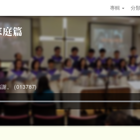
專輯
分
。 (013787)