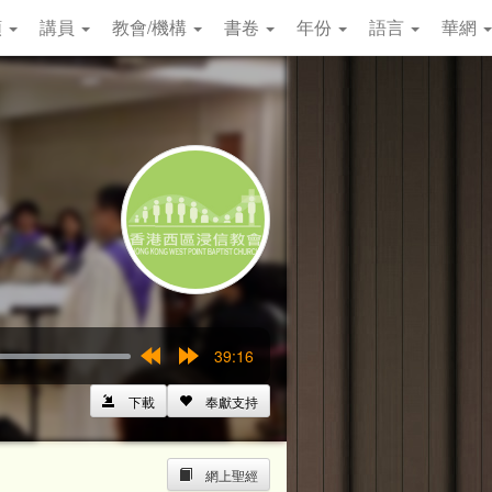
類
講員
教會/機構
書卷
年份
語言
華網
39:16
Rewind
Forward
15s
15s
下載
奉獻支持
網上聖經