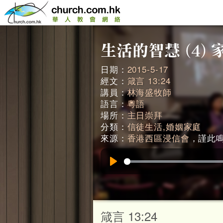
日期：
2015-5-17
經文：
箴言 13:24
講員：
林海盛牧師
語言：
粵語
場所：
主日崇拜
分類：
信徒生活,婚姻家庭
來源：
香港西區浸信會
，謹此鳴謝
Play
箴言 13:24