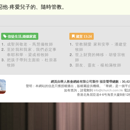
惡他‧疼愛兒子的、隨時管教。
信徒生活,婚姻家庭
箴言 13:24
成聖與敬老 - 馬慧儀牧師
管教關愛 家和安寧 - 潘建堂
至於我和我家，我們必定事
牧師
奉耶和華 - 梁成裕牧師
世上財寶的轉移 - 胡發宗牧
把孩子帶到主面前 - 杜崇基
師
牧師
朋友、靈友 - 楊柏滿牧師
網頁由華人教會網絡有限公司製作 福音聲帶總數：30,425 累
聲明：本網站的信息只獲授權播出，版權屬提供機構。「華網」是一個平
如有查詢，請電郵到
info@church.com.hk
電話：
香港北角屈臣道4-6号海景大廈B座12樓