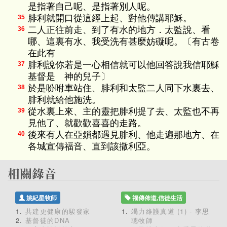
是指著自己呢、是指著別人呢。
腓利就開口從這經上起、對他傳講耶穌。
35
二人正往前走、到了有水的地方．太監說、看
36
哪、這裏有水、我受洗有甚麼妨礙呢。〔有古卷
在此有
腓利說你若是一心相信就可以他回答說我信耶穌
37
基督是 神的兒子〕
於是吩咐車站住、腓利和太監二人同下水裏去、
38
腓利就給他施洗。
從水裏上來、主的靈把腓利提了去、太監也不再
39
見他了、就歡歡喜喜的走路。
後來有人在亞鎖都遇見腓利、他走遍那地方、在
40
各城宣傳福音、直到該撒利亞。
姚紀星牧師
福傳佈道,信徒生活
共建更健康的駿發家
竭力維護真道 (1) - 李思
基督徒的DNA
聰牧師