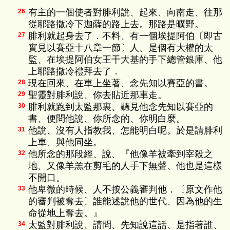
有主的一個使者對腓利說、起來、向南走、往那
26
從耶路撒冷下迦薩的路上去。那路是曠野。
腓利就起身去了．不料、有一個埃提阿伯〔即古
27
實見以賽亞十八章一節〕人、是個有大權的太
監、在埃提阿伯女王干大基的手下總管銀庫、他
上耶路撒冷禮拜去了．
現在回來、在車上坐著、念先知以賽亞的書。
28
聖靈對腓利說、你去貼近那車走。
29
腓利就跑到太監那裏、聽見他念先知以賽亞的
30
書、便問他說、你所念的、你明白麼。
他說、沒有人指教我、怎能明白呢。於是請腓利
31
上車、與他同坐。
他所念的那段經、說、『他像羊被牽到宰殺之
32
地、又像羊羔在剪毛的人手下無聲、他也是這樣
不開口。
他卑微的時候、人不按公義審判他．〔原文作他
33
的審判被奪去〕誰能述說他的世代、因為他的生
命從地上奪去。』
太監對腓利說、請問、先知說這話、是指著誰、
34