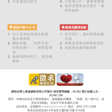
不吝嗇說話的主
三民地上行 - 廖愛霖傳道
我們需要更多巴拿巴 - 蔡
美華牧師
使徒行傳 8:26-40
駿發花園浸信會
出人意表的差遺與相遇 -
多代同行，邁向新耶路撒
陳沛偉牧師
冷城
關於宣教，「你所念的，
甚麼是基督化家庭的支柱
你明白嗎？」 - 陳豐霖傳
共建更健康的駿發家
道
像腓利與神同工 - 李思聰
牧師
網頁由華人教會網絡有限公司製作 福音聲帶總數：30,432 累計收聽人次：
23,591,756
聲明：本網站的信息只獲授權播出，版權屬提供機構。「華網」是一個平台，包
容各宗派觀點，但並不代表本網站立場。
如有查詢，請電郵到
info@church.com.hk
電話：(852) 5721 0338
香港北角屈臣道4-6号海景大廈B座12樓1210A室