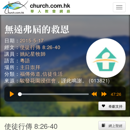
Toggle
naviga
日期：
2015-5-17
經文：
使徒行傳 8:26-40
講員：
姚紀星牧師
語言：
粵語
場所：
主日崇拜
分類：
福傳佈道,信徒生活
來源：
駿發花園浸信會
，謹此鳴謝。 (013821)
47:26
Play
Rewind
Forward
15s
15s
奉獻支持
使徒行傳 8:26-40
網上聖經