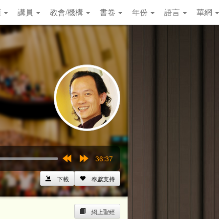
類
講員
教會/機構
書卷
年份
語言
華網
36:37
Rewind
Forward
15s
15s
下載
奉獻支持
網上聖經