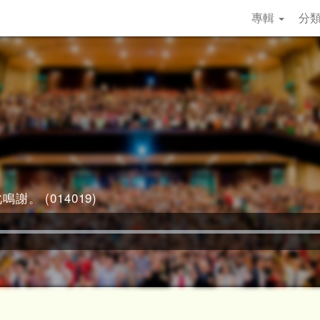
專輯
分
謝。 (014019)