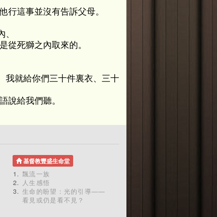
‧他行這事並沒有告訴父母。
內、
蜜是從死獅之內取來的。
、我就給你們三十件裏衣、三十
謎語說給我們聽。
基督教豐盛生命堂
飄流一族
人生感悟
生命的盼望：光的引導——
看見或仍是看不見？