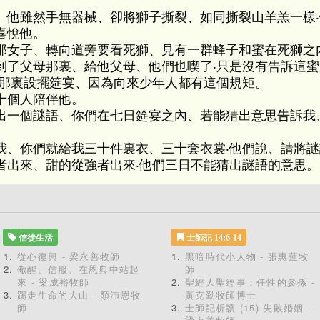
、他雖然手無器械、卻將獅子撕裂、如同撕裂山羊羔一樣
喜悅他。
那女子、轉向道旁要看死獅、見有一群蜂子和蜜在死獅之
到了父母那裏、給他父母、他們也喫了‧只是沒有告訴這
在那裏設擺筵宴、因為向來少年人都有這個規矩。
十個人陪伴他。
出一個謎語、你們在七日筵宴之內、若能猜出意思告訴我
我、你們就給我三十件裏衣、三十套衣裳‧他們說、請將
者出來、甜的從強者出來‧他們三日不能猜出謎語的意思。
信徒生活
士師記 14:6-14
從心復興 - 梁永善牧師
黑暗時代小人物 - 張惠蓮牧
儆醒、信服、在恩典中站起
師
來 - 梁成裕牧師
聖經人聖經事：任性的參孫 -
踢走生命的大山 - 顏沛恩牧
黃克勤牧師博士
師
士師記析讀 (15) 失敗婚姻 -