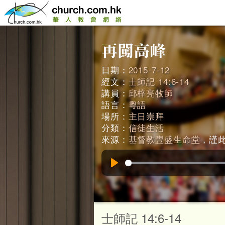
日期：
2015-7-12
經文：
士師記 14:6-14
講員：
邱梓亮牧師
語言：
粵語
場所：
主日崇拜
分類：
信徒生活
來源：
基督教豐盛生命堂
，謹此鳴
Play
士師記 14:6-14