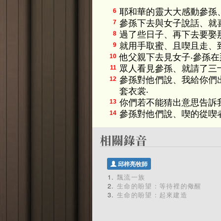
耶和華的靈大大感動參孫
6
參孫下去與女子說話、就
7
過了些日子、再下去要娶
8
就用手取蜜、且喫且走、
9
他父親下去見女子‧參孫
10
眾人看見參孫、就請了三
11
參孫對他們說、我給你們
12
套衣裳‧
你們若不能猜出意思告訴
13
參孫對他們說、喫的從喫
14
邱梓亮牧師
飄流一族
生命的盼望：等待裡的儆醒
生命的盼望：起來建造