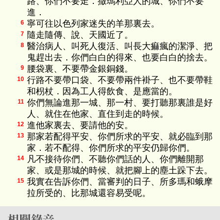
路、你們不要走．撒瑪利亞人的城、你們不要
進．
寧可往以色列家迷失的羊那裏去。
6
隨走隨傳、說、天國近了。
7
醫治病人、叫死人復活、叫長大痲瘋的潔淨、把
8
鬼趕出去．你們白白的得來、也要白白的捨去。
腰袋裏、不要帶金銀銅錢。
9
行路不要帶口袋、不要帶兩件褂子、也不要帶鞋
10
和枴杖．因為工人得飲食、是應當的。
你們無論進那一城、那一村、要打聽那裏誰是好
11
人、就住在他家、直住到走的時候。
進他家裏去、要請他的安。
12
那家若配得平安、你們所求的平安、就必臨到那
13
家．若不配得、你們所求的平安仍歸你們。
凡不接待你們、不聽你們話的人、你們離開那
14
家、或是那城的時候、就把腳上的塵土跺下去。
我實在告訴你們、當審判的日子、所多瑪和蛾摩
15
拉所受的、比那城還容易受呢。