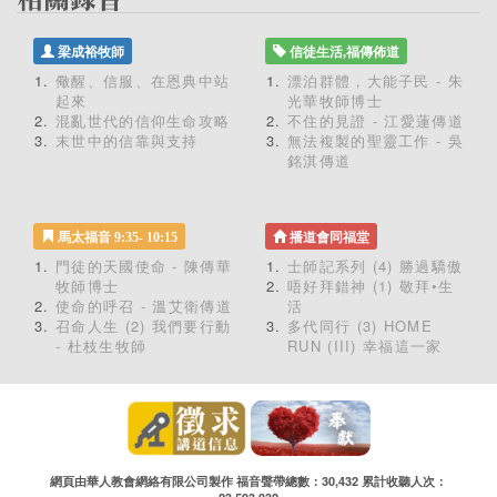
梁成裕牧師
信徒生活,福傳佈道
儆醒、信服、在恩典中站
漂泊群體，大能子民 - 朱
起來
光華牧師博士
混亂世代的信仰生命攻略
不住的見證 - 江愛蓮傳道
末世中的信靠與支持
無法複製的聖靈工作 - 吳
銘淇傳道
馬太福音 9:35- 10:15
播道會同福堂
門徒的天國使命 - 陳傳華
士師記系列 (4) 勝過驕傲
牧師博士
唔好拜錯神 (1) 敬拜•生
使命的呼召 - 溫艾衛傳道
活
召命人生 (2) 我們要行動
多代同行 (3) HOME
- 杜枝生牧師
RUN (III) 幸福這一家
網頁由華人教會網絡有限公司製作 福音聲帶總數：30,432 累計收聽人次：