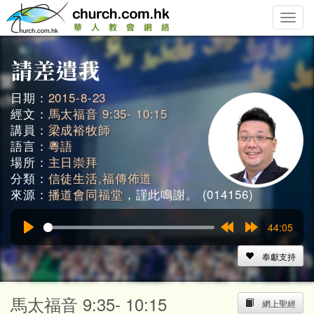
Toggle
naviga
日期：
2015-8-23
經文：
馬太福音 9:35- 10:15
講員：
梁成裕牧師
語言：
粵語
場所：
主日崇拜
分類：
信徒生活,福傳佈道
來源：
播道會同福堂
，謹此鳴謝。 (014156)
44:05
Play
Rewind
Forward
15s
15s
奉獻支持
馬太福音 9:35- 10:15
網上聖經