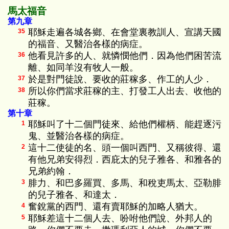
馬太福音
第九章
耶穌走遍各城各鄉、在會堂裏教訓人、宣講天國
35
的福音、又醫治各樣的病症。
他看見許多的人、就憐憫他們．因為他們困苦流
36
離、如同羊沒有牧人一般。
於是對門徒說、要收的莊稼多、作工的人少．
37
所以你們當求莊稼的主、打發工人出去、收他的
38
莊稼。
第十章
耶穌叫了十二個門徒來、給他們權柄、能趕逐污
1
鬼、並醫治各樣的病症。
這十二使徒的名、頭一個叫西門、又稱彼得、還
2
有他兄弟安得烈．西庇太的兒子雅各、和雅各的
兄弟約翰．
腓力、和巴多羅買、多馬、和稅吏馬太、亞勒腓
3
的兒子雅各、和達太．
奮銳黨的西門、還有賣耶穌的加略人猶大。
4
耶穌差這十二個人去、吩咐他們說、外邦人的
5