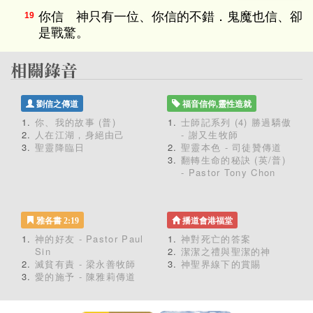
你信 神只有一位、你信的不錯．鬼魔也信、卻
19
是戰驚。
劉信之傳道
福音信仰,靈性造就
你、我的故事 (普)
士師記系列 (4) 勝過驕傲
人在江湖，身絕由己
- 謝又生牧師
聖靈降臨日
聖靈本色 - 司徒贊傳道
翻轉生命的秘訣 (英/普)
- Pastor Tony Chon
雅各書 2:19
播道會港福堂
神的好友 - Pastor Paul
神對死亡的答案
Sin
潔潔之禮與聖潔的神
滅貧有責 - 梁永善牧師
神聖界線下的賞賜
愛的施予 - 陳雅莉傳道