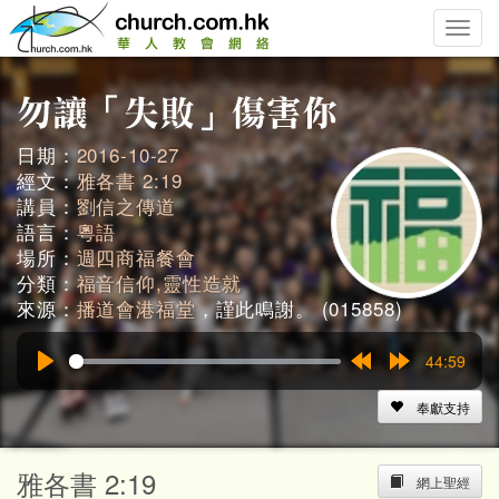
Toggle
naviga
日期：
2016-10-27
經文：
雅各書 2:19
講員：
劉信之傳道
語言：
粵語
場所：
週四商福餐會
分類：
福音信仰,靈性造就
來源：
播道會港福堂
，謹此鳴謝。 (015858)
44:59
Play
Rewind
Forward
15s
15s
奉獻支持
雅各書 2:19
網上聖經